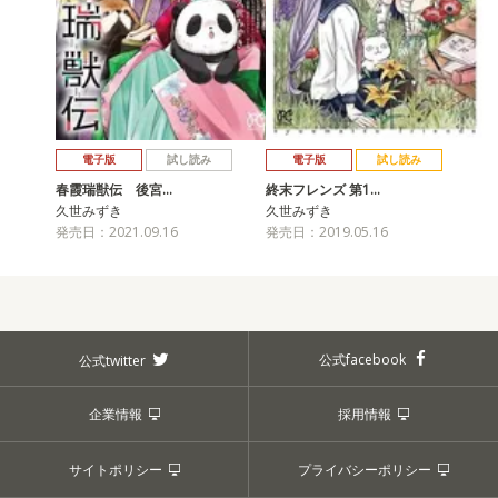
電子版
試し読み
電子版
試し読み
春霞瑞獣伝 後宮…
終末フレンズ 第1…
久世みずき
久世みずき
発売日：2021.09.16
発売日：2019.05.16
公式facebook
公式twitter
企業情報
採用情報
サイトポリシー
プライバシーポリシー