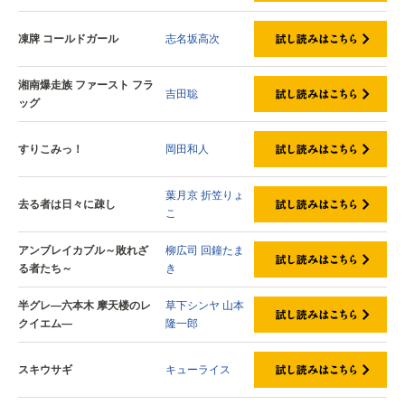
凍牌 コールドガール
志名坂高次
湘南爆走族 ファースト フラ
吉田聡
ッグ
すりこみっ！
岡田和人
葉月京
折笠りょ
去る者は日々に疎し
こ
アンブレイカブル～敗れざ
柳広司
回鐘たま
る者たち～
き
半グレ―六本木 摩天楼のレ
草下シンヤ
山本
クイエム―
隆一郎
スキウサギ
キューライス