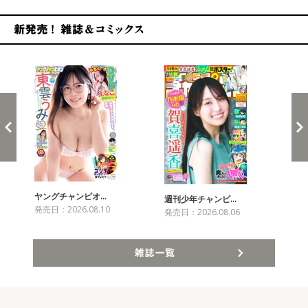
新発売！雑誌&コミックス
ヤングチャンピオ…
チャ
週刊少年チャンピ…
発売日：2026.08.10
発売
発売日：2026.08.06
雑誌一覧