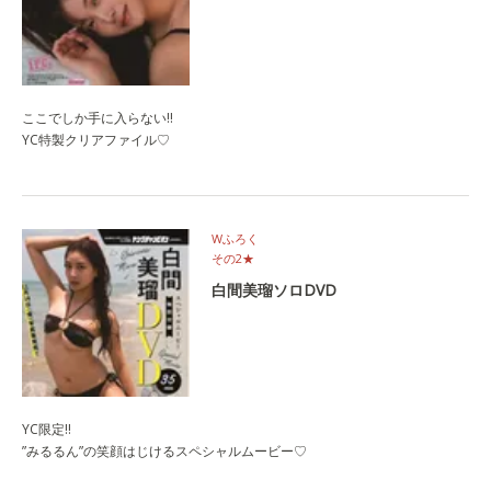
ここでしか手に入らない!!
YC特製クリアファイル♡
Wふろく
その2★
白間美瑠ソロDVD
YC限定‼
”みるるん”の笑顔はじけるスペシャルムービー♡