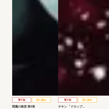
電子版
試し読み
電子版
試し読み
閻魔の教室 第6巻
チキン 「ドロップ…