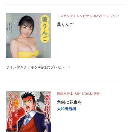
ミスヤングチャンピオン2025グランプリ♡
葵りんご
サイン付きチェキを4名様にプレゼント！
最新単行本15巻11/20(木)発売‼
角栄に花束を
大和田秀樹