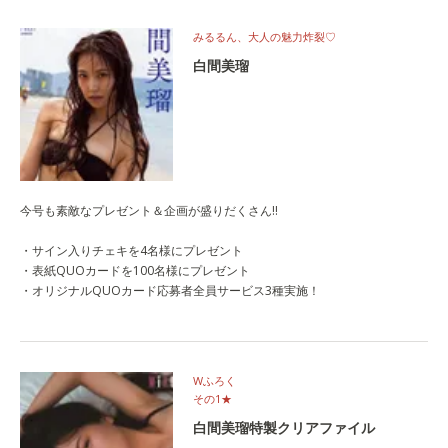
みるるん、大人の魅力炸裂♡
白間美瑠
今号も素敵なプレゼント＆企画が盛りだくさん!!
・サイン入りチェキを4名様にプレゼント
・表紙QUOカードを100名様にプレゼント
・オリジナルQUOカード応募者全員サービス3種実施！
Wふろく
その1★
白間美瑠特製クリアファイル