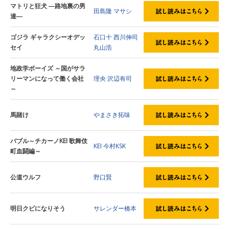
マトリと狂犬 ―路地裏の男
田島隆
マサシ
達―
ゴジラ ギャラクシーオデッ
石口十
西川伸司
セイ
丸山浩
地政学ボーイズ ～国がサラ
リーマンになって働く会社
理央
沢辺有司
～
馬賭け
やまさき拓味
バブル～チカーノKEI 歌舞伎
KEI
今村KSK
町血闘編～
公道ウルフ
野口賢
明日クビになりそう
サレンダー橋本