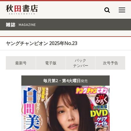
秋田書店
雑誌 MAGAZINE
ヤングチャンピオン 2025年No.23
バック
最新号
電子版
次号予告
ナンバー
毎月第2・第4火曜日
発売