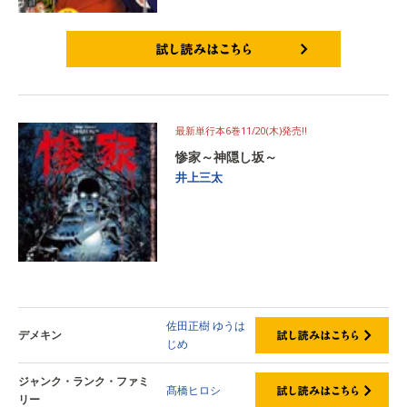
試し読みはこちら
最新単行本6巻11/20(木)発売‼
惨家～神隠し坂～
井上三太
佐田正樹
ゆうは
デメキン
じめ
ジャンク・ランク・ファミ
髙橋ヒロシ
リー