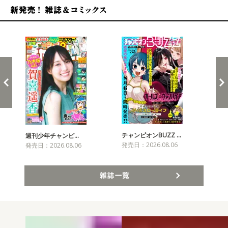
新発売！雑誌&コミックス
チャンピオンBUZZ …
週刊少年チャンピ…
月
発売日：2026.08.06
発売日：2026.08.06
発売
雑誌一覧