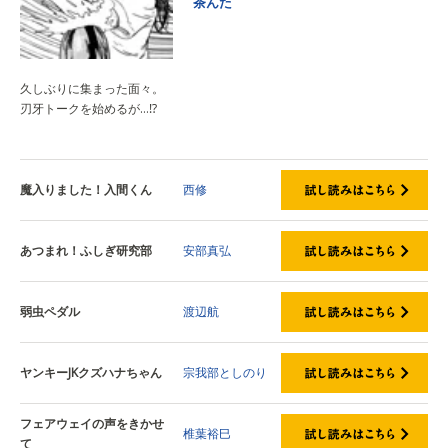
茶んた
久しぶりに集まった面々。
刃牙トークを始めるが…⁉
魔入りました！入間くん
西修
あつまれ！ふしぎ研究部
安部真弘
弱虫ペダル
渡辺航
ヤンキーJKクズハナちゃん
宗我部としのり
フェアウェイの声をきかせ
椎葉裕巳
て