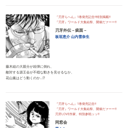
『刃牙らへん』1巻発売記念‼特別掲載!!
『刃牙』ワールド大集結祭、開催だァーー‼
刃牙外伝－疵面－
板垣恵介
山内雪奈生
藤木組の大親分が凶弾に倒れ、
敵対する源王会が不穏な動きを見せるなか、
花山薫はどう動くのか…⁉
『刃牙らへん』1巻発売記念‼
『刃牙』ワールド大集結祭、開催だァーー‼
刃牙LOVE作家、特別参戦ッッ‼
同窓会