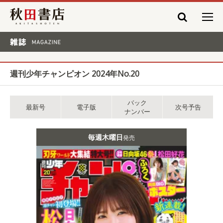
秋田書店
雑誌 MAGAZINE
週刊少年チャンピオン 2024年No.20
バック
最新号
電子版
次号予告
ナンバー
毎週木曜日
発売