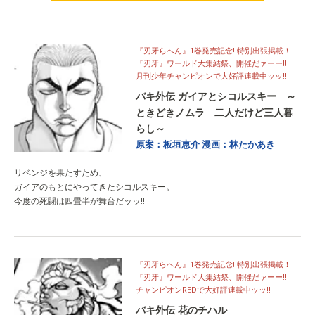
試し読みはこちら
『刃牙らへん』1巻発売記念‼特別出張掲載！
『刃牙』ワールド大集結祭、開催だァーー‼
月刊少年チャンピオンで大好評連載中ッッ‼
バキ外伝 ガイアとシコルスキー ～
ときどきノムラ 二人だけど三人暮
らし～
原案：板垣恵介
漫画：林たかあき
リベンジを果たすため、
ガイアのもとにやってきたシコルスキー。
今度の死闘は四畳半が舞台だッッ!!
『刃牙らへん』1巻発売記念‼特別出張掲載！
『刃牙』ワールド大集結祭、開催だァーー‼
チャンピオンREDで大好評連載中ッッ‼
バキ外伝 花のチハル