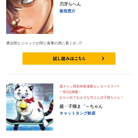
刃牙らへん
板垣恵介
勇次郎とジャックが同じ食事の席に着くが…⁉
試し読みはこちら
週チャン異彩枠新連載センターカラー‼
一挙2話掲載！
おちゃめでおませな甘えんぼ子猫ちゃん！
超・子猫ま゛～ちゃん
キャットタング鈴原