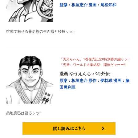
監修：板垣恵介
漫画：尾松知和
喧嘩で魅せる暴走族の生き様と矜持ッッ‼
『刃牙らへん』1巻発売記念‼特別番外編ッッ‼
『刃牙』ワールド大集結祭、開催だァーー‼
漫画 ゆうえんち-バキ外伝-
原案：板垣恵介
原作：夢枕獏
漫画：藤
田勇利亜
愚地克巳は語るッッ‼
試し読みはこちら