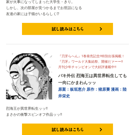
家が火事になってしまった大学生・きり。
しかし、次の部屋が見つかるまでお世話になる
友達の家には子猫がいるらしく⁉
試し読みはこちら
『刃牙らへん』1巻発売記念‼特別出張掲載！
『刃牙』ワールド大集結祭、開催だァーー‼
月刊少年チャンピオンで大好評連載中‼
バキ外伝 烈海王は異世界転生しても
一向にかまわんッッ
原案：板垣恵介
原作：猪原賽
漫画：陸
井栄史
烈海王が異世界転生ッッ!!
まさかの衝撃スピンオフ作品ッッ!!