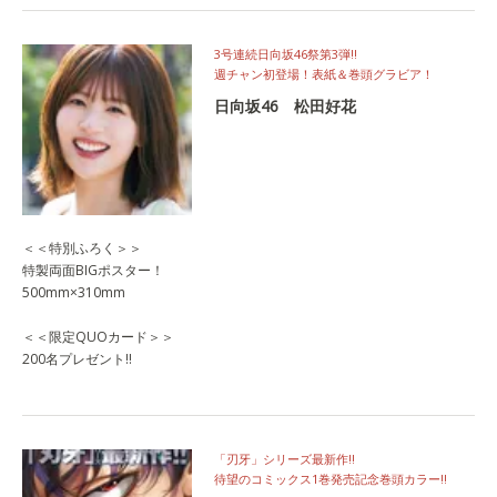
3号連続日向坂46祭第3弾‼
週チャン初登場！表紙＆巻頭グラビア！
日向坂46 松田好花
＜＜特別ふろく＞＞
特製両面BIGポスター！
500mm×310mm
＜＜限定QUOカード＞＞
200名プレゼント!!
「刃牙」シリーズ最新作‼
待望のコミックス1巻発売記念巻頭カラー‼