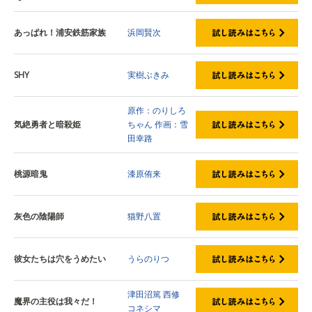
あっぱれ！浦安鉄筋家族
浜岡賢次
SHY
実樹ぶきみ
原作：のりしろ
気絶勇者と暗殺姫
ちゃん
作画：雪
田幸路
桃源暗鬼
漆原侑来
灰色の陰陽師
猫野八置
彼女たちは穴をうめたい
うらのりつ
津田沼篤
西修
魔界の主役は我々だ！
コネシマ