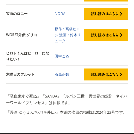
宝血のロニー
NODA
原作：髙橋ヒロ
WORST外伝 グリコ
シ
漫画：鈴木リ
ュータ
ヒロトくんはヒーローにな
田中こめ
りたい！
木曜日のフルット
石黒正数
『吸血鬼すぐ死ぬ』『SANDA』『ルパン三世 異世界の姫君 ネイバ
ーワールドプリンセス』は休載です。
『漫画 ゆうえんち-バキ外伝-』本編の次回の掲載は2024年23号です。