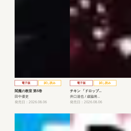
電子版
試し読み
電子版
試し読み
閻魔の教室 第6巻
チキン 「ドロップ…
田中優吏
井口達也 / 歳脇将…
発売日：2026.08.06
発売日：2026.08.06