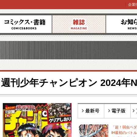
企業
コミックス
雑誌
お知らせ
週刊少年チャンピオン 2024年No
最新号
電子版
バ
「超！弱虫ペダル
IH最初のバトル