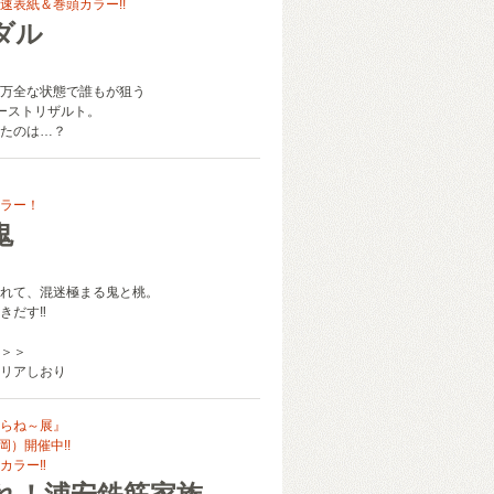
速表紙＆巻頭カラー!!
ダル
万全な状態で誰もが狙う
ァーストリザルト。
たのは…？
ラー！
鬼
れて、混迷極まる鬼と桃。
きだす‼
＞＞
リアしおり
らね～展』
岡）開催中!!
カラー‼