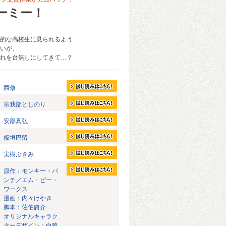
ーミー！
的な高校生に見られるよう
いが、
れを台無しにしてきて…？
西修
宗我部としのり
安部真弘
板垣巴留
実樹ぶきみ
原作：モンキー・パ
ンチ／エム・ピー・
ワークス
漫画：内々けやき
脚本：佐伯庸介
オリジナルキャラク
ターデザイン：白狼