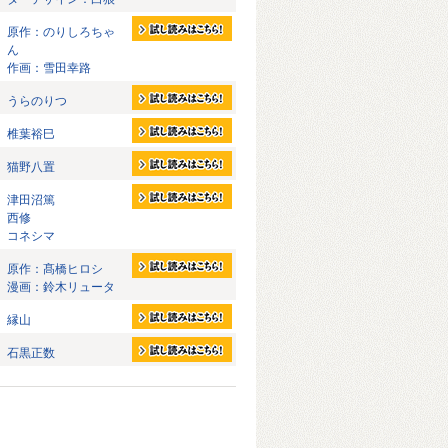
原作：のりしろちゃ
ん
作画：雪田幸路
うらのりつ
椎葉裕巳
猫野八置
津田沼篤
西修
コネシマ
原作：髙橋ヒロシ
漫画：鈴木リュータ
縁山
石黒正数