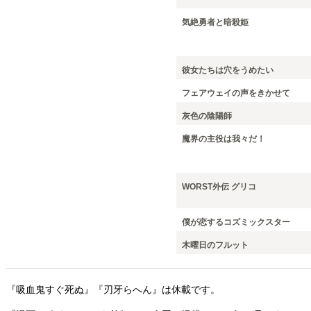
気絶勇者と暗殺姫
彼女たちは穴をうめたい
フェアウェイの声をきかせて
灰色の陰陽師
魔界の主役は我々だ！
WORST外伝 グリコ
僕が恋するコズミックスター
木曜日のフルット
『吸血鬼すぐ死ぬ』『刃牙らへん』は休載です。