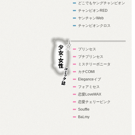
どこでもヤングチャンピオン
チャンピオンRED
ヤンチャンWeb
チャンピオンクロス
プリンセス
プチプリンセス
ミステリーボニータ
カチCOMI
Eleganceイブ
フォアミセス
少女・女性コ
恋愛LoveMAX
ミック誌
恋愛チェリーピンク
Souffle
BaLmy