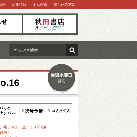
情報
採用情報
まんが賞
持ち込み窓口
オンラインショップ
検索
毎週木曜日
.16
発売
ックナンバー
次号予告
コミックス
展」3/29（金）より開催!!
勃発!!