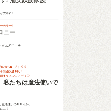
れ！浦安鉄筋家族
が大暴れ!!
ーカラー‼
ロニー
われたロニーを
2巻4/8（月）発売!!
ら出張読み切り‼
萌えキュンコメディ♡
、私たちは魔法使いで
と魔法使いのリリィが、
に…？