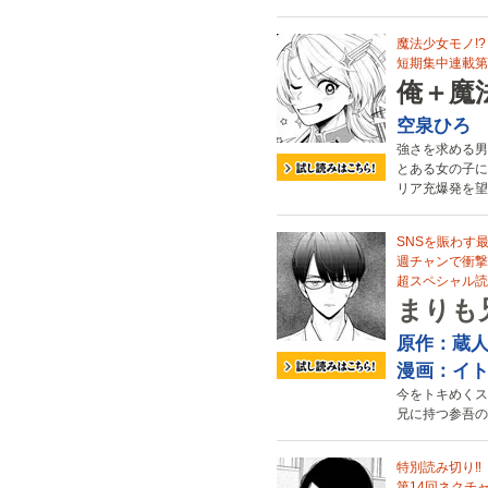
魔法少女モノ!?
短期集中連載第1
俺＋魔
空泉ひろ
強さを求める男
とある女の子に
リア充爆発を望
SNSを賑わす
週チャンで衝撃
超スペシャル読
まりも
原作：蔵
漫画：イ
今をトキめくス
兄に持つ参吾の
特別読み切り‼
第14回ネクチ