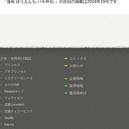
『漫画 ゆうえんち-バキ外伝-』の次回の掲載は2024年19号です。
少女・女性向け雑誌
コミックス
プリンセス
お知らせ
プチプリンセス
ミステリーボニータ
企業情報
カチCOMI
採用情報
Eleganceイブ
書店様向け
フォアミセス
恋愛LoveMAX
恋愛チェリーピンク
Souffle
BaLmy