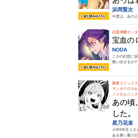
あっぱ
浜岡賢次
今度は、あの人
話題沸騰センタ
宝血の
NODA
ニカの幻想に囚
救い出せるか⁉
最新コミックス第
マンガクロスか
ノスタルジック
あの頃
した。
星乃花束
小学6年生うさ
ある暑い夏の日