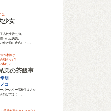
話!!
法少女
子高校生愛之助。
嫌われた矢先、
む化け物に遭遇して…。
最強作家陣が
の初タッグ‼
み切り20P！
兄弟の茶飯事
人幸明
トノコ
ーパースター高校生２人を
苦悩は大きく…。
ャン受賞作家がカムバック！