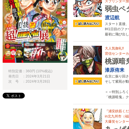
スプリンター加
弱虫ペ
渡辺航
スタート直後、
IH1日目のフ
最初に飛び出し
大人気御礼‼
背信センターカ
桃源暗
漆原侑来
特別定価：360円 (10%税込)
発売日 ：2024年3月21日
右京に振り回さ
次 号 ：2024年3月28日
そして紫苑が動
＜＜特別ふろく
「桃源暗鬼」ク
『浦安鉄筋くだ
in北九州市（福
大爆笑センター