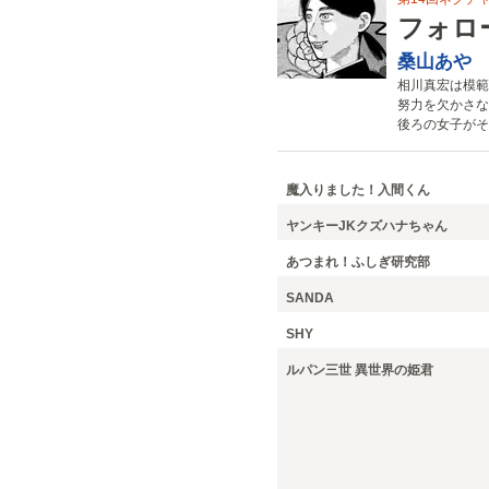
フォロ
桑山あや
相川真宏は模範
努力を欠かさな
後ろの女子がそ
魔入りました！入間くん
ヤンキーJKクズハナちゃん
あつまれ！ふしぎ研究部
SANDA
SHY
ルパン三世 異世界の姫君