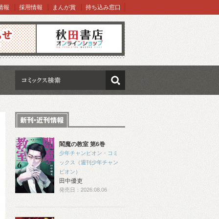
情報
採用情報
まんが賞
持ち込み窓口
オンラインショップ
検索
閻魔の教室 第6巻
少年チャンピオン・コミ
ックス（週刊少年チャン
ピオン）
田中優吏
発売日：2026.08.06