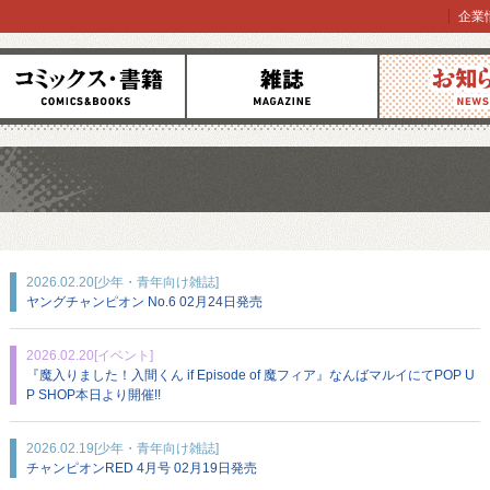
企業
コミックス
雑誌
お知らせ
2026.02.20
[少年・青年向け雑誌]
ヤングチャンピオン No.6 02月24日発売
2026.02.20
[イベント]
『魔入りました！入間くん if Episode of 魔フィア』なんばマルイにてPOP U
P SHOP本日より開催!!
2026.02.19
[少年・青年向け雑誌]
チャンピオンRED 4月号 02月19日発売