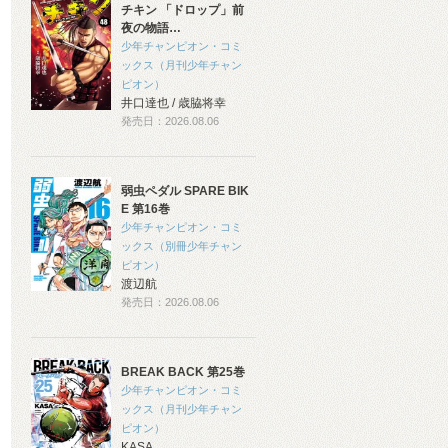
チキン 「ドロップ」前
夜の物語…
少年チャンピオン・コミ
ックス（月刊少年チャン
ピオン）
井口達也 / 歳脇将幸
発売日：2026.08.06
弱虫ペダル SPARE BIK
E 第16巻
少年チャンピオン・コミ
ックス（別冊少年チャン
ピオン）
渡辺航
発売日：2026.08.06
BREAK BACK 第25巻
少年チャンピオン・コミ
ックス（月刊少年チャン
ピオン）
KASA