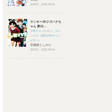
発売日：2026.08.06
ヤンキーJKクズハナち
ゃん 第32…
少年チャンピオン・コミ
ックス（週刊少年チャン
ピオン）
宗我部としのり
発売日：2026.08.06