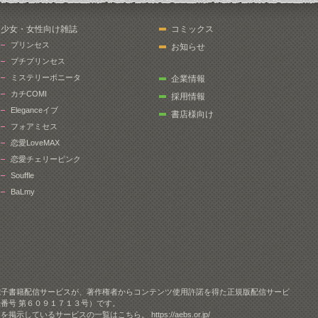
少女・女性向け雑誌
コミックス
プリンセス
お知らせ
プチプリンセス
ミステリーボニータ
企業情報
カチCOMI
採用情報
Eleganceイブ
書店様向け
フォアミセス
恋愛LoveMAX
恋愛チェリーピンク
Souffle
BaLmy
電子書籍配信サービスが、著作権者からコンテンツ使用許諾を得た正規版配信サービ
番号 第６０９１７１３号）です。
クを掲示しているサービスの一覧はこちら。
https://aebs.or.jp/