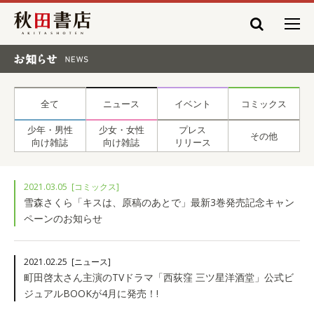
秋田書店
お知らせ NEWS
全て
ニュース
イベント
コミックス
少年・男性
少女・女性
プレス
その他
向け雑誌
向け雑誌
リリース
2021.03.05
[コミックス]
雪森さくら「キスは、原稿のあとで」最新3巻発売記念キャン
ペーンのお知らせ
2021.02.25
[ニュース]
町田啓太さん主演のTVドラマ「西荻窪 三ツ星洋酒堂」公式ビ
ジュアルBOOKが4月に発売！!