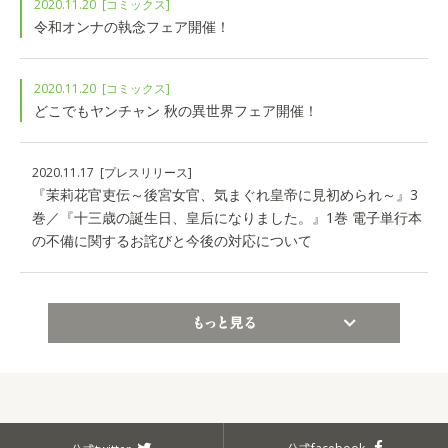
2020.11.20
[コミックス]
令和オンナの執念フェア開催！
2020.11.20
[コミックス]
どこでもヤンチャン 秋の異世界フェア開催！
2020.11.17
[プレスリリース]
『茉莉花官吏伝～後宮女官、気まぐれ皇帝に見初められ～』3
巻／『十三歳の誕生日、皇后になりました。』1巻 電子単行本
の不備に関するお詫びと今後の対応について
もっと見る