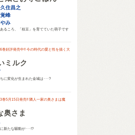
：久住昌之
江覚峰
あやみ
あるころ、「枝豆」を育てていた萌子です
6巻好評発売中!! 今の時代の愛と性を描く大
いミルク
ズ
ちに変化が生まれた金城は･･･?
巻5月15日発売!! 隣人一家の奥さまは魔
inな奥さま
み
新たな騒動が･･･!?