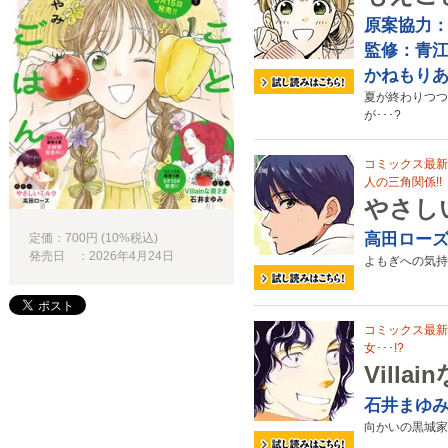
原案協力
監修：青
かねもり
夏が終わりつつ
が･･･?
コミックス最新
人の三角関係!!
やさし
高田ロー
定価：700円 (10%税込)
発売日 ：2026年4月24日
よもぎへの気持
コミックス最新3
女･･･!?
Villa
石井まゆ
向かいの黒城家に