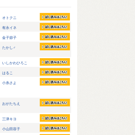
オトクニ
有永イネ
金子節子
たかし♂
いしかわひろこ
はるこ
小糸さよ
おがたちえ
三津キヨ
小山田容子