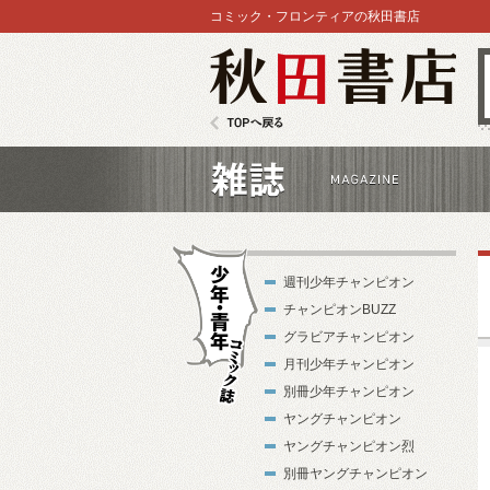
コミック・フロンティアの秋田書店
秋田書店
TOPへ戻る
雑誌
週刊少年チャンピオン
チャンピオンBUZZ
グラビアチャンピオン
月刊少年チャンピオン
別冊少年チャンピオン
少年・青年コ
ヤングチャンピオン
ミック誌
ヤングチャンピオン烈
別冊ヤングチャンピオン