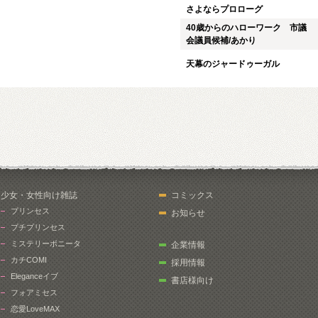
さよならプロローグ
40歳からのハローワーク 市議
会議員候補/あかり
天幕のジャードゥーガル
少女・女性向け雑誌
コミックス
プリンセス
お知らせ
プチプリンセス
ミステリーボニータ
企業情報
カチCOMI
採用情報
Eleganceイブ
書店様向け
フォアミセス
恋愛LoveMAX