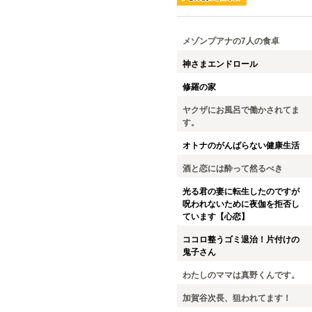
メゾンプアナの7人の食卓
神さまエンドロール
修羅の家
ヤクザにお風呂で働かされてま
す。
オトナのがんばらない健康生活
酒と恋には酔って然るべき
光る君の妻に転生したのですが
呪われないために夜伽を拒否し
ています【心恋】
ココロ整うゴミ退治！片付けの
鬼子さん
わたしのママは真野くんです。
加賀谷次長、狙われてます！