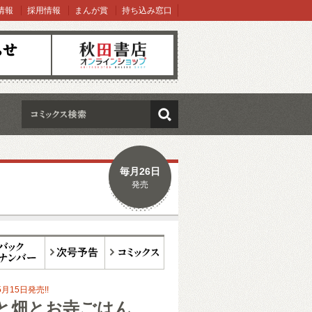
情報
採用情報
まんが賞
持ち込み窓口
オンラインショップ
検索
毎月26日
発売
ックナンバー
次号予告
コミックス
月15日発売!!
と畑とお寺ごはん