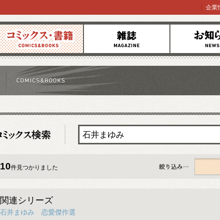
企業
コミックス
雑誌
お知らせ
10
件見つかりました
すべて
関連シリーズ
石井まゆみ 恋愛傑作選