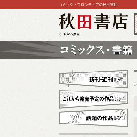
コミック・フロンティアの秋田書店
秋田書店
TOPへ戻る
コミックス
新刊・近刊
これから発売予定
話題の作品