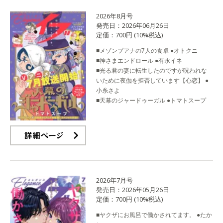
2026年8月号
発売日：2026年06月26日
定価：700円 (10%税込)
■メゾンプアナの7人の食卓 ●オトクニ
■神さまエンドロール ●有永イネ
■光る君の妻に転生したのですが呪われな
いために夜伽を拒否しています【心恋】 ●
小糸さよ
■天幕のジャードゥーガル ●トマトスープ
詳細ページ
2026年7月号
発売日：2026年05月26日
定価：700円 (10%税込)
■ヤクザにお風呂で働かされてます。 ●たか