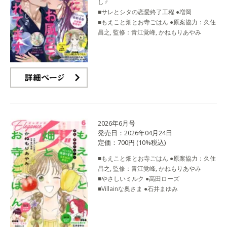
し♂
■サレとシタの恋愛終了工程 ●増岡
■もえこと畑とお寺ごはん ●原案協力：久住
昌之, 監修：青江覚峰, かねもりあやみ
詳細ページ
2026年6月号
発売日：2026年04月24日
定価：700円 (10%税込)
■もえこと畑とお寺ごはん ●原案協力：久住
昌之, 監修：青江覚峰, かねもりあやみ
■やさしいミルク ●高田ローズ
■Villainな奥さま ●石井まゆみ