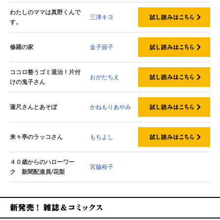
わたしのママは真野くんで
三津キヨ
す。
修羅の家
金子節子
ココロ整うゴミ退治！片付
おがたちえ
けの鬼子さん
蓮尺さんとあそぼ
かねもりあやみ
来々亭のラッコさん
もちよし
４０歳からのハローワー
宮脇裕子
ク 新聞配達員/花梨