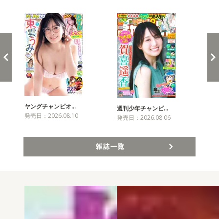
新発売！雑誌&コミックス
ヤングチャンピオ…
チャ
週刊少年チャンピ…
発売日：2026.08.10
発売
発売日：2026.08.06
雑誌一覧