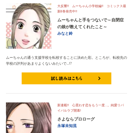
大反響!! ムーちゃん小学校編!! コミックス最
新8巻発売中!!
ムーちゃんと手をつないで～自閉症
の娘が教えてくれたこと～
みなと鈴
ムーちゃんの通う支援学校を転校することに決めた彩。ところが、転校先の
学校の評判があまりよくないみたいで…!?
試し読みはこちら
新連載!! 心震わす恋をもう一度…。純愛リバ
イバルラブ開幕!
さよならプロローグ
永塚未知流