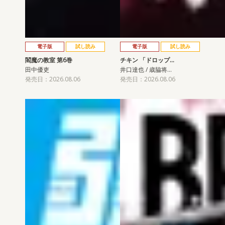
電子版
試し読み
電子版
試し読み
閻魔の教室 第6巻
チキン 「ドロップ…
田中優吏
井口達也 / 歳脇将…
発売日：2026.08.06
発売日：2026.08.06