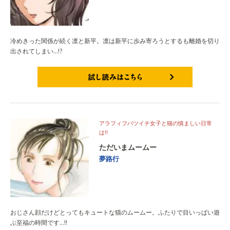
冷めきった関係が続く凛と新平。凛は新平に歩み寄ろうとするも離婚を切り
出されてしまい…!?
試し読みはこちら
アラフィフバツイチ女子と猫の慎ましい日常
は!!
ただいまムームー
夢路行
おじさん顔だけどとってもキュートな猫のムームー。ふたりで目いっぱい遊
ぶ至福の時間です…!!