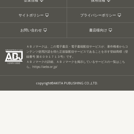
企業情報
採用情報
サイトポリシー
プライバシーポリシー
お問い合わせ
書店様向け
ＡＢＪマークは、この電子書店・電子書籍配信サービスが、著作権者からコ
ンテンツ使用許諾を得た正規版配信サービスであることを示す登録商標（登
録番号 第６０９１７１３号）です。
ＡＢＪマークの詳細、ＡＢＪマークを掲示しているサービスの一覧はこち
ら。
https://aebs.or.jp/
copyright©AKITA PUBLISHING CO.,LTD.