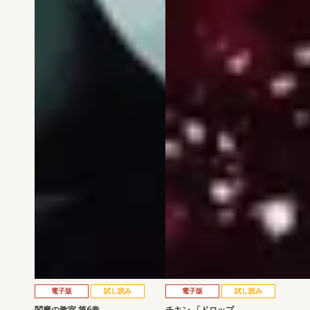
電子版
試し読み
電子版
試し読み
閻魔の教室 第6巻
チキン 「ドロップ…