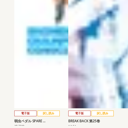
電子版
試し読み
電子版
試し読み
弱虫ペダル SPARE …
BREAK BACK 第25巻
渡辺航
KASA