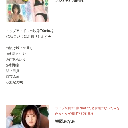
2023 #3 70min.
トップアイドルの映像70min.を
YC読者だけにお贈りします★
出演は以下の通り ↓
◎永尾まりや
◎竹本あいり
◎水野瞳
◎上田操
◎市原薫
◎波妃美咲
ライブ配信で1億円稼いだと話題になったみな
みちゃんが別冊YCに初登場‼
福岡みなみ