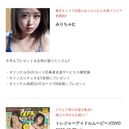
毒舌キャラで話題のみりちゃむが水着グラビア
初挑戦‼
みりちゃむ
今号もプレゼント＆企画が盛りだくさん!!
・オリジナルQUOカード応募者全員サービス３種実施
・サイン入りチェキを5名様にプレゼント
・オリジナル表紙QUOカード100名様にプレゼント
グラビア界の大器大集合‼
極上の70分をお届け♡
トレジャーアイドルムービーズDVD