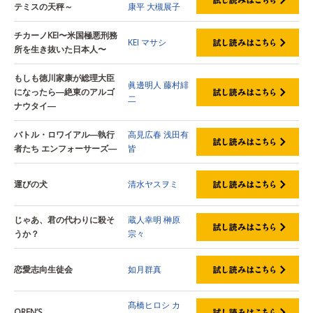
テミスの天秤～
康平
大槻展子
チカーノKEI〜米国極悪刑務
KEI
マサシ
所を生き抜いた日本人〜
もしも徳川家康が総理大臣
眞邊明人
藤村緋
になったら―絶東のアルゴ
二
ナウタイ―
バトル・ロワイアル―執行
高見広春
浅田有
者たち エンフォーサーズ―
皆
運びの犬
清水ヤスヲミ
じゃあ、君の代わりに殺そ
蔵人幸明
榊原
うか？
宗々
恋愛志向生徒会
如月群真
髙橋ヒロシ
カ
OREN’S