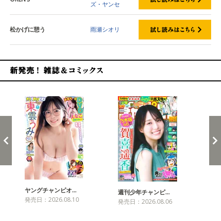
ズ・ヤンセ
松かげに憩う
雨瀬シオリ
新発売！雑誌&コミックス
ヤングチャンピオ…
チャ
週刊少年チャンピ…
発売日：2026.08.10
発売
発売日：2026.08.06