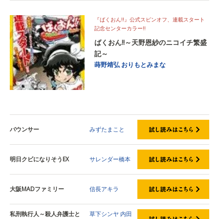
『ばくおん‼』公式スピンオフ、連載スタート
記念センターカラー‼
ばくおん‼～天野恩紗のニコイチ繁盛
記～
蒔野靖弘
おりもとみまな
バウンサー
みずたまこと
明日クビになりそうEX
サレンダー橋本
大阪MADファミリー
信長アキラ
私刑執行人～殺人弁護士と
草下シンヤ
内田