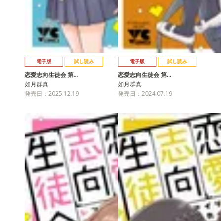
電子版
試し読み
電子版
試し読み
恋愛志向生徒会 第…
恋愛志向生徒会 第…
如月群真
如月群真
発売日：2025.12.19
発売日：2024.07.19