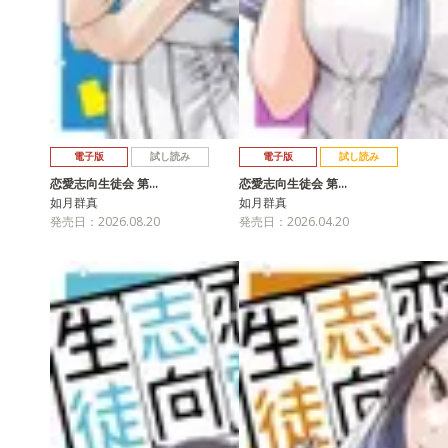
電子版
試し読み
電子版
試し読み
恋愛志向生徒会 第…
恋愛志向生徒会 第…
如月群真
如月群真
発売日：2026.08.20
発売日：2026.04.20