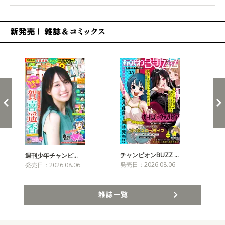
新発売！雑誌&コミックス
チャンピオンBUZZ …
週刊少年チャンピ…
月
発売日：2026.08.06
発売日：2026.08.06
発売
雑誌一覧