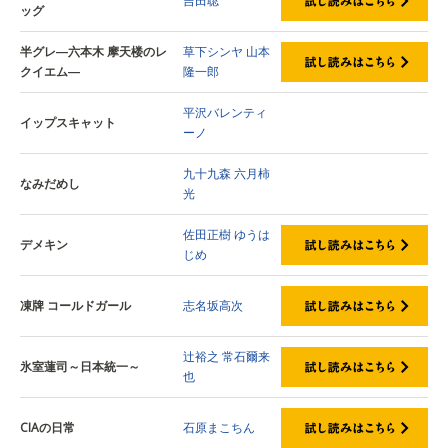
吉田聡
ッグ
半グレ―六本木 摩天楼のレ
草下シンヤ
山本
クイエム―
隆一郎
平沢バレンティ
イップスキャット
ーノ
九十九森
六月柿
なみだめし
光
佐田正樹
ゆうは
デメキン
じめ
凍牌 コールドガール
志名坂高次
辻裕之
常石爾来
氷室蓮司～日本統一～
也
CIAの日常
石原まこちん