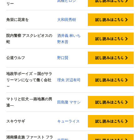
髙橋ヒロシ
リー
角栄に花束を
大和田秀樹
院内警察 アスクレピオスの
酒井義
林いち
蛇
野木晋
公道ウルフ
野口賢
地政学ボーイズ ～国がサラ
リーマンになって働く会社
理央
沢辺有司
～
マトリと狂犬 ―路地裏の男
田島隆
マサシ
達―
スキウサギ
キューライス
湘南爆走族 ファースト フラ