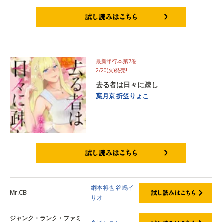
試し読みはこちら
最新単行本第7巻
2/20(火)発売‼
去る者は日々に疎し
葉月京
折笠りょこ
試し読みはこちら
綱本将也
谷嶋イ
Mr.CB
サオ
ジャンク・ランク・ファミ