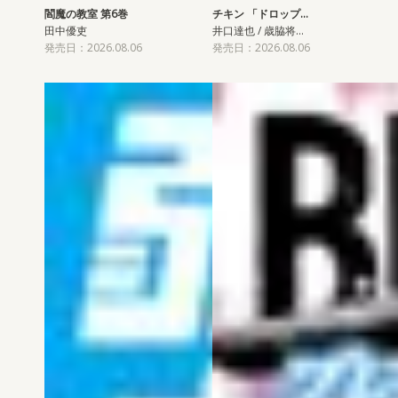
閻魔の教室 第6巻
チキン 「ドロップ…
田中優吏
井口達也 / 歳脇将…
発売日：2026.08.06
発売日：2026.08.06