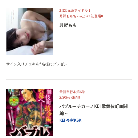
2.5次元系アイドル！
月野ももちゃんがYC初登場‼
月野もも
サイン入りチェキを5名様にプレゼント！
最新単行本第6巻
2/20(火)発売‼
バブル～チカーノKEI 歌舞伎町血闘
編～
KEI
今村KSK