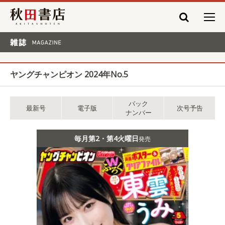
秋田書店
雑誌 MAGAZINE
ヤングチャンピオン 2024年No.5
バック
最新号
電子版
次号予告
ナンバー
毎月第2・第4火曜日
発売