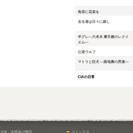
角栄に花束を
去る者は日々に疎し
半グレ―六本木 摩天楼のレクイ
エム―
公道ウルフ
マトリと狂犬 ―路地裏の男達―
CIAの日常
少女・女性向け雑誌
コミックス