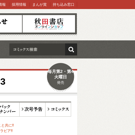
情報
採用情報
まんが賞
持ち込み窓口
オンラインショップ
検索
毎月第2・第4
火曜日
3
発売
ックナンバー
次号予告
コミックス
こと共に‼
ラビア‼