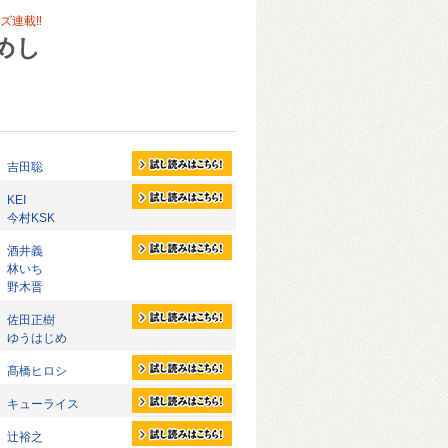
ズ連載‼
めし
吉田聡
KEI
今村KSK
酒井義
林いち
野木晋
佐田正樹
ゆうはじめ
髙橋ヒロシ
キューライス
辻裕之