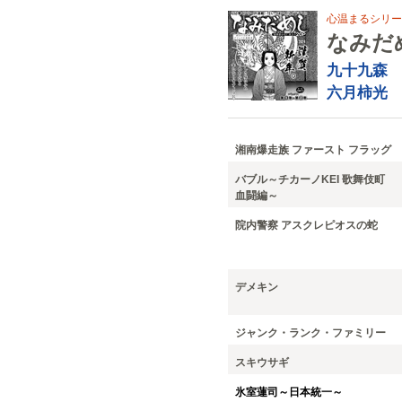
心温まるシリー
なみだ
九十九森
六月柿光
湘南爆走族 ファースト フラッグ
バブル～チカーノKEI 歌舞伎町
血闘編～
院内警察 アスクレピオスの蛇
デメキン
ジャンク・ランク・ファミリー
スキウサギ
氷室蓮司～日本統一～