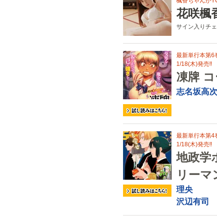
楓香ちゃんがY
花咲楓
サイン入りチェ
最新単行本第6
1/18(木)発売‼
凍牌 
志名坂高
最新単行本第4
1/18(木)発売‼
地政学
リーマ
理央
沢辺有司