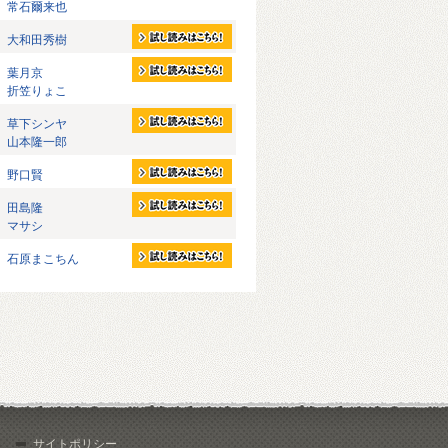
常石爾来也
大和田秀樹
葉月京
折笠りょこ
草下シンヤ
山本隆一郎
野口賢
田島隆
マサシ
石原まこちん
サイトポリシー