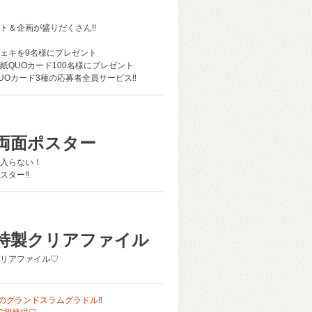
ト＆企画が盛りだくさん!!
ェキを9名様にプレゼント
紙QUOカード100名様にプレゼント
UOカード3種の応募者全員サービス‼
両面ポスター
入らない！
スター‼
特製クリアファイル
リアファイル♡
のグランドスラムグラドル‼