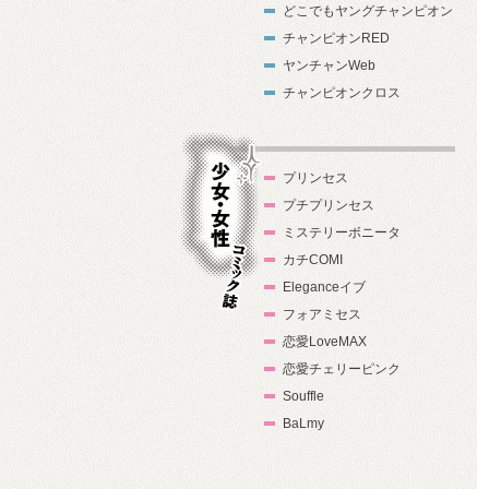
どこでもヤングチャンピオン
チャンピオンRED
ヤンチャンWeb
チャンピオンクロス
プリンセス
プチプリンセス
ミステリーボニータ
カチCOMI
Eleganceイブ
フォアミセス
少女・女性コ
恋愛LoveMAX
ミック誌
恋愛チェリーピンク
Souffle
BaLmy