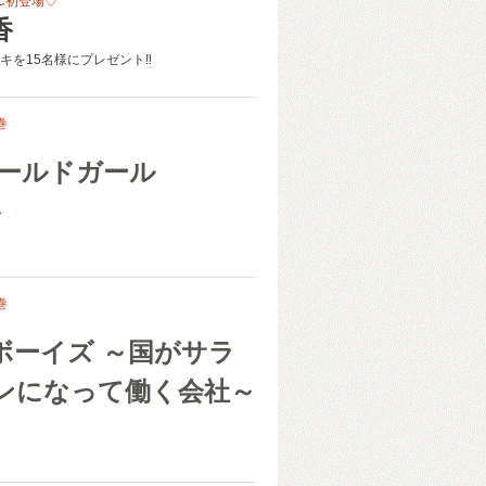
C初登場♡
香
キを15名様にプレゼント‼
巻
コールドガール
次
巻
ボーイズ ～国がサラ
ンになって働く会社～