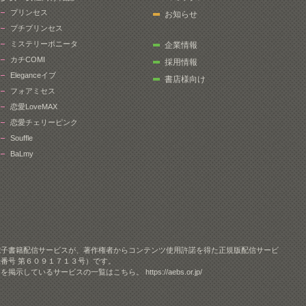
プリンセス
お知らせ
プチプリンセス
ミステリーボニータ
企業情報
カチCOMI
採用情報
Eleganceイブ
書店様向け
フォアミセス
恋愛LoveMAX
恋愛チェリーピンク
Souffle
BaLmy
電子書籍配信サービスが、著作権者からコンテンツ使用許諾を得た正規版配信サービ
番号 第６０９１７１３号）です。
クを掲示しているサービスの一覧はこちら。
https://aebs.or.jp/