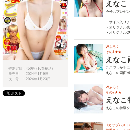
えなこ
今号もプレゼン
・サイン入りチ
・オリジナル表
・オリジナルQ
Wふろく
その1★★
えなこ
ここでしか手に
特別定価：450円 (10%税込)
えなこの両面ポ
発売日 ：2024年1月9日
次 号 ：2024年1月23日
Wふろく
その2★★
えなこ
えなこの特製ク
Hカップバスト