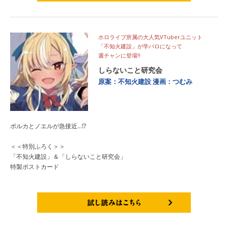
試し読みはこちら
ホロライブ所属の大人気VTuberユニット
「不知火建設」が学パロになって
週チャンに登場!!
しらないこと研究会
原案：不知火建設
漫画：つむみ
ポルカとノエルが急接近…⁉
＜＜特別ふろく＞＞
「不知火建設」＆「しらないこと研究会」
特製ポストカード
試し読みはこちら