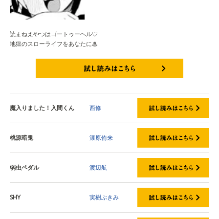
読まねえやつはゴートゥーヘル♡
地獄のスローライフをあなたに♨︎
試し読みはこちら
魔入りました！入間くん
西修
桃源暗鬼
漆原侑来
弱虫ペダル
渡辺航
SHY
実樹ぶきみ