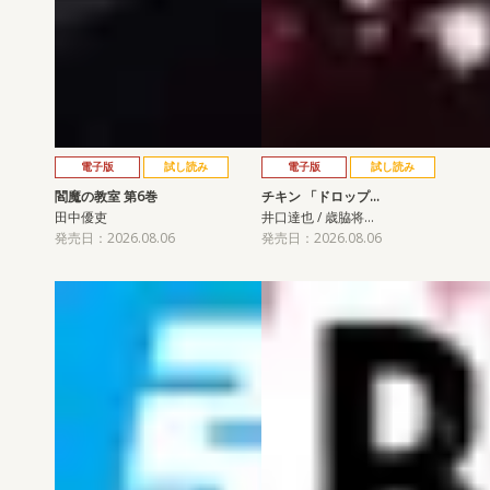
電子版
試し読み
電子版
試し読み
閻魔の教室 第6巻
チキン 「ドロップ…
田中優吏
井口達也 / 歳脇将…
発売日：2026.08.06
発売日：2026.08.06