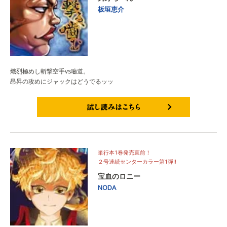
板垣恵介
熾烈極めし斬撃空手vs嚙道。
昂昇の攻めにジャックはどうでるッッ
試し読みはこちら
単行本1巻発売直前！
２号連続センターカラー第1弾‼︎
宝血のロニー
NODA