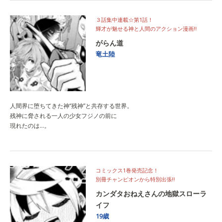
３話集中連載☆第1話！
輝才が魅せる神と人間のアクション漫画!!
がらん道
竜土陸
人間界に堕ちてきた神“残神”と共存する世界。
残神に脅される一人の少女フジノの前に
現れたのは…。
コミックス1巻発売記念！
別冊チャンピオンから特別出張‼
カンダタおねえさんの地獄スローラ
イフ
19歳