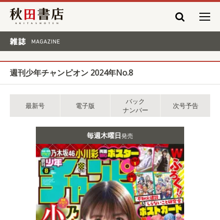
秋田書店
雑誌 MAGAZINE
週刊少年チャンピオン 2024年No.8
バック
最新号
電子版
次号予告
ナンバー
毎週木曜日
発売