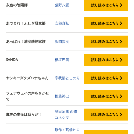
灰色の陰陽師
猫野八置
あつまれ！ふしぎ研究部
安部真弘
あっぱれ！浦安鉄筋家族
浜岡賢次
SANDA
板垣巴留
ヤンキーJKクズハナちゃん
宗我部としのり
フェアウェイの声をきかせ
椎葉裕巳
て
津田沼篤
西修
魔界の主役は我々だ！
コネシマ
原作：髙橋ヒロ