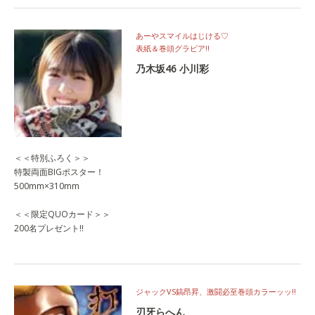
あーやスマイルはじける♡
表紙＆巻頭グラビア‼
乃木坂46 小川彩
＜＜特別ふろく＞＞
特製両面BIGポスター！
500mm×310mm
＜＜限定QUOカード＞＞
200名プレゼント!!
ジャックVS鎬昂昇、激闘必至巻頭カラーッッ‼
刃牙らへん