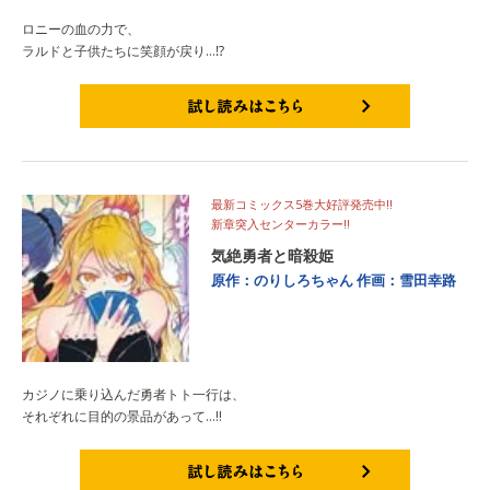
ロニーの血の力で、
ラルドと子供たちに笑顔が戻り…⁉
試し読みはこちら
最新コミックス5巻大好評発売中!!
新章突入センターカラー!!
気絶勇者と暗殺姫
原作：のりしろちゃん
作画：雪田幸路
カジノに乗り込んだ勇者トト一行は、
それぞれに目的の景品があって…!!