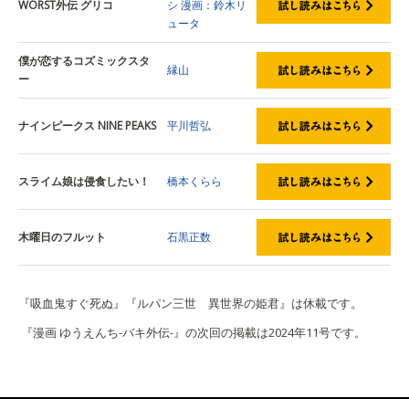
WORST外伝 グリコ
シ
漫画：鈴木リ
ュータ
僕が恋するコズミックスタ
縁山
ー
ナインピークス NINE PEAKS
平川哲弘
スライム娘は侵食したい！
橋本くらら
木曜日のフルット
石黒正数
『吸血鬼すぐ死ぬ』『ルパン三世 異世界の姫君』は休載です。
『漫画 ゆうえんち-バキ外伝-』の次回の掲載は2024年11号です。