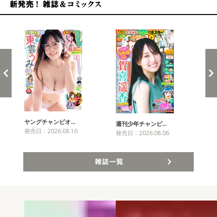
新発売！雑誌&コミックス
ヤングチャンピオ…
チャ
週刊少年チャンピ…
発売日：2026.08.10
発売
発売日：2026.08.06
雑誌一覧