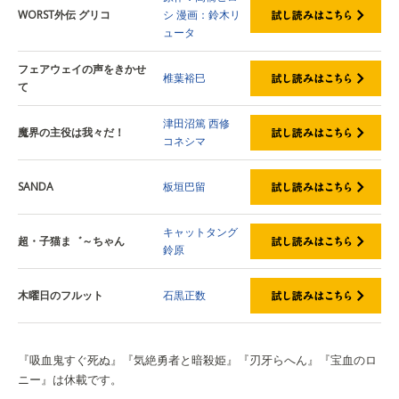
WORST外伝 グリコ
シ
漫画：鈴木リ
ュータ
フェアウェイの声をきかせ
椎葉裕巳
て
津田沼篤
西修
魔界の主役は我々だ！
コネシマ
SANDA
板垣巴留
キャットタング
超・子猫ま゛～ちゃん
鈴原
木曜日のフルット
石黒正数
『吸血鬼すぐ死ぬ』『気絶勇者と暗殺姫』『刃牙らへん』『宝血のロ
ニー』は休載です。