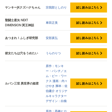
ヤンキーJKクズハナちゃん
宗我部としのり
聖闘士星矢 NEXT
車田正美
DIMENSION 冥王神話
あつまれ！ふしぎ研究部
安部真弘
彼女たちは穴をうめたい
うらのりつ
原作：モンキ
ー・パンチ／エ
ム・ピー・ワー
クス
漫画：内々
ルパン三世 異世界の姫君
けやき
脚本：佐
伯庸介
オリジナ
ルキャラクター
デザイン：白狼
原作：髙橋ヒロ