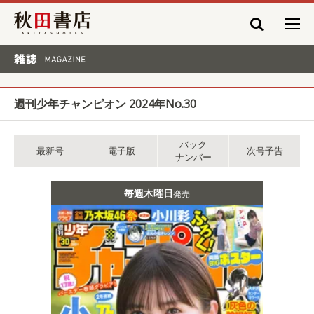
秋田書店
雑誌 MAGAZINE
週刊少年チャンピオン 2024年No.30
バック
最新号
電子版
次号予告
ナンバー
毎週木曜日
発売