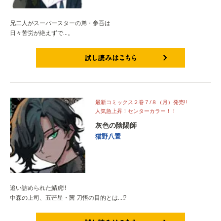
兄二人がスーパースターの弟・参吾は
日々苦労が絶えずで…。
試し読みはこちら
最新コミックス２巻７/８（月）発売‼
人気急上昇！センターカラー！！
灰色の陰陽師
猫野八置
追い詰められた鯖虎‼
中森の上司、五芒星・茜 刀悟の目的とは…⁉