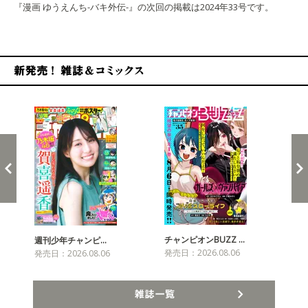
『漫画 ゆうえんち-バキ外伝-』の次回の掲載は2024年33号です。
新発売！雑誌&コミックス
チャンピオンBUZZ …
週刊少年チャンピ…
月
発売日：2026.08.06
発売日：2026.08.06
発売