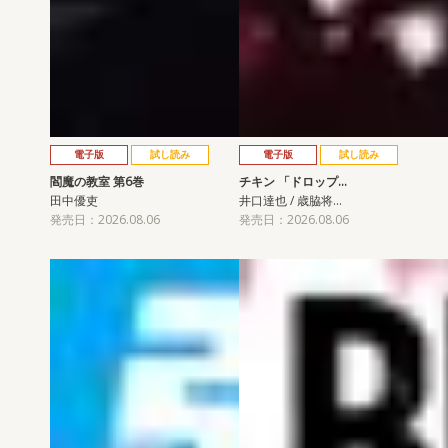
電子版
試し読み
電子版
試し読み
閻魔の教室 第6巻
チキン 「ドロップ…
田中優吏
井口達也 / 歳脇将…
発売日：2026.08.06
発売日：2026.08.06