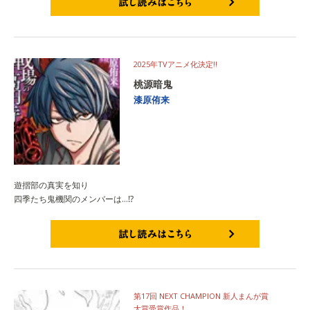
試し読みはこちら
2025年TVアニメ化決定‼
桃源暗鬼
漆原侑来
遊摺部の真実を知り
四季たち鬼機関のメンバーは…⁉
試し読みはこちら
第17回 NEXT CHAMPION 新人まんが賞
大賞受賞作品！