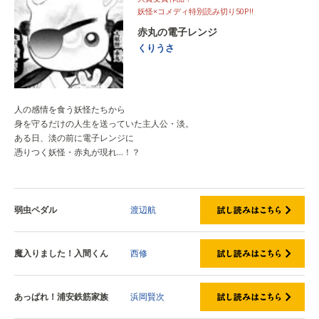
妖怪×コメディ特別読み切り50P‼
赤丸の電子レンジ
くりうさ
人の感情を食う妖怪たちから
身を守るだけの人生を送っていた主人公・淡。
ある日、淡の前に電子レンジに
憑りつく妖怪・赤丸が現れ…！？
弱虫ペダル
渡辺航
魔入りました！入間くん
西修
あっぱれ！浦安鉄筋家族
浜岡賢次