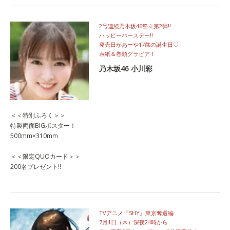
2号連続乃木坂46祭☆第2弾‼
ハッピーバースデー!!
発売日があーや17歳の誕生日♡
表紙＆巻頭グラビア！
乃木坂46 小川彩
＜＜特別ふろく＞＞
特製両面BIGポスター！
500mm×310mm
＜＜限定QUOカード＞＞
200名プレゼント!!
TVアニメ『SHY』東京奪還編
7月1日（木）深夜24時から