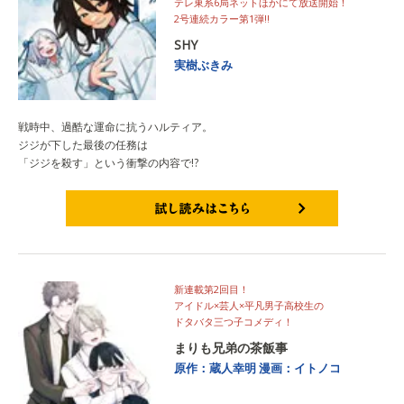
テレ東系6局ネットほかにて放送開始！
2号連続カラー第1弾‼
SHY
実樹ぶきみ
戦時中、過酷な運命に抗うハルティア。
ジジが下した最後の任務は
「ジジを殺す」という衝撃の内容で!?
試し読みはこちら
新連載第2回目！
アイドル×芸人×平凡男子高校生の
ドタバタ三つ子コメディ！
まりも兄弟の茶飯事
原作：蔵人幸明
漫画：イトノコ