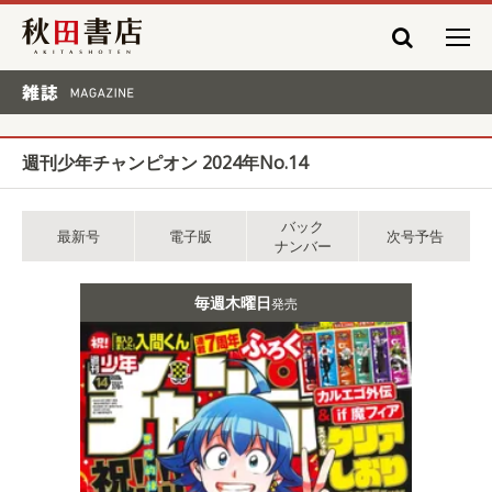
秋田書店
雑誌 MAGAZINE
週刊少年チャンピオン 2024年No.14
バック
最新号
電子版
次号予告
ナンバー
毎週木曜日
発売