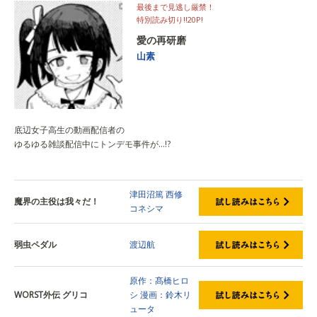
最後まで見逃し厳禁！
特別読み切り!!20P!
愛の再研磨
山素
底辺女子高生の動画配信者の
ゆるゆる雑談配信中にトンデモ事件が…!?
津田沼篤
西修
魔界の主役は我々だ！
コネシマ
弱虫ペダル
渡辺航
原作：髙橋ヒロ
WORST外伝 グリコ
シ
漫画：鈴木リ
ュータ