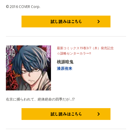
© 2016 COVER Corp.
試し読みはこちら
最新コミックス19巻3/7（木）発売記念
☆謀略センターカラー‼
桃源暗鬼
漆原侑来
右京に捕らわれて、絶体絶命の四季だが…⁉
試し読みはこちら