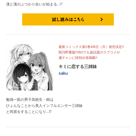
漢と漢のぶつかり合いが始まる…!?
試し読みはこちら
最新コミックス第2巻4/8日（月）発売決定‼
既刊即重版‼SNSでも超話題のラブコメが
週チャンに特別出張掲載‼
キミに恋する三姉妹
saku
勉強一筋の男子高校生・樹は
ひょんなことから美人インフルエンサー三姉妹
と同居をすることになり…⁉