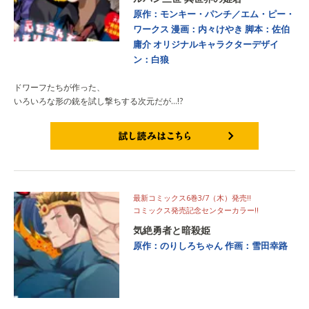
原作：モンキー・パンチ／エム・ピー・
ワークス
漫画：内々けやき
脚本：佐伯
庸介
オリジナルキャラクターデザイ
ン：白狼
ドワーフたちが作った、
いろいろな形の銃を試し撃ちする次元だが…!?
試し読みはこちら
最新コミックス6巻3/7（木）発売‼
コミックス発売記念センターカラー!!
気絶勇者と暗殺姫
原作：のりしろちゃん
作画：雪田幸路