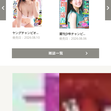
ヤングチャンピオ…
チャ
週刊少年チャンピ…
発売日：2026.08.10
発売
発売日：2026.08.06
雑誌一覧