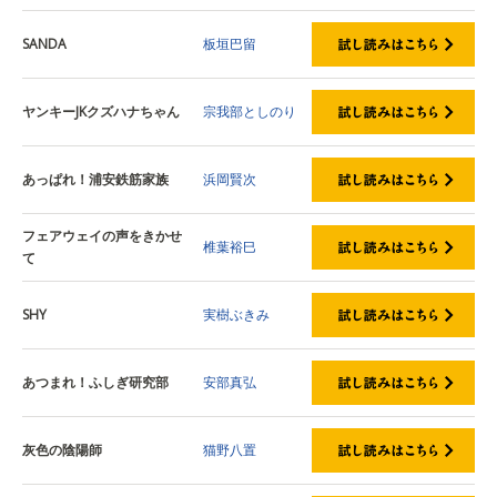
SANDA
板垣巴留
ヤンキーJKクズハナちゃん
宗我部としのり
あっぱれ！浦安鉄筋家族
浜岡賢次
フェアウェイの声をきかせ
椎葉裕巳
て
SHY
実樹ぶきみ
あつまれ！ふしぎ研究部
安部真弘
灰色の陰陽師
猫野八置