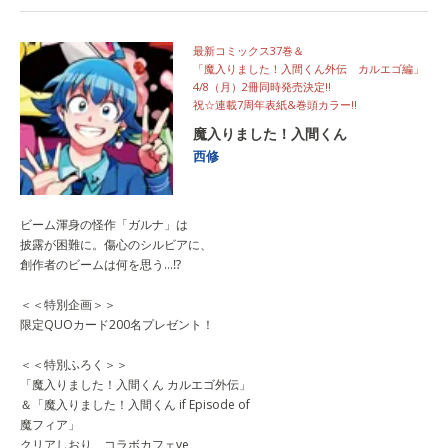
最新コミックス37巻＆
「魔入りました！入間くん外伝 カルエゴ編」
4/8（月）2冊同時発売決定‼
祝☆連載7周年表紙&巻頭カラー‼︎
魔入りました！入間くん
西修
ビーム渾身の怪作「ガルナ」は
披露が困難に。傷心のシルビアに、
創作者のビームは何を思う…⁉︎
＜＜特別企画＞＞
限定QUOカード200名プレゼント！
＜＜特別ふろく＞＞
「魔入りました！入間くん カルエゴ外伝」
＆「魔入りました！入間くん if Episode of
魔フィア」
クリアしおり コラボカフェve