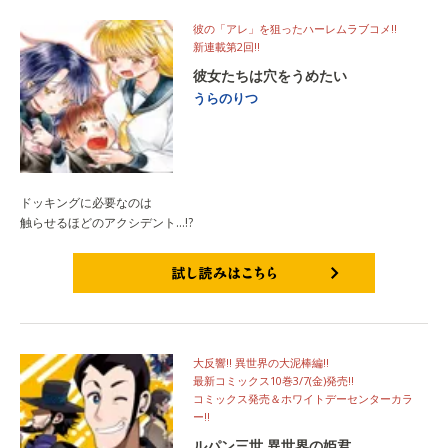
彼の「アレ」を狙ったハーレムラブコメ!!
新連載第2回!!
彼女たちは穴をうめたい
うらのりつ
ドッキングに必要なのは
触らせるほどのアクシデント…!?
試し読みはこちら
大反響!! 異世界の大泥棒編!!
最新コミックス10巻3/7(金)発売‼
コミックス発売＆ホワイトデーセンターカラ
ー!!
ルパン三世 異世界の姫君