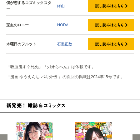
僕が恋するコズミックスタ
縁山
ー
宝血のロニー
NODA
木曜日のフルット
石黒正数
『吸血鬼すぐ死ぬ』『刃牙らへん』は休載です。
『漫画 ゆうえんち-バキ外伝-』の次回の掲載は2024年15号です。
新発売！雑誌&コミックス