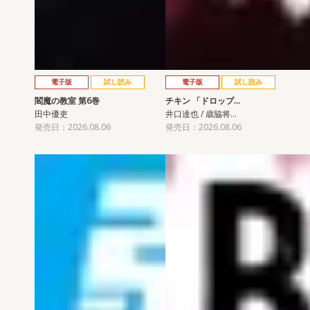
電子版
試し読み
電子版
試し読み
閻魔の教室 第6巻
チキン 「ドロップ…
田中優吏
井口達也 / 歳脇将…
発売日：2026.08.06
発売日：2026.08.06