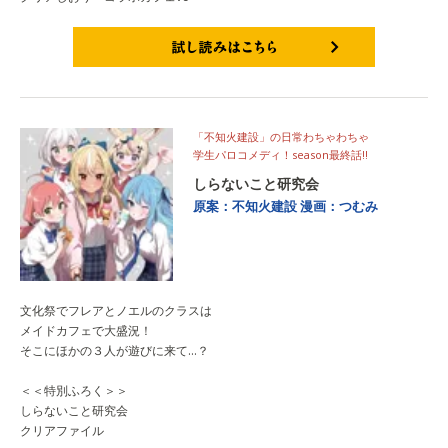
試し読みはこちら
「不知火建設」の日常わちゃわちゃ
学生パロコメディ！season最終話‼
しらないこと研究会
原案：不知火建設
漫画：つむみ
文化祭でフレアとノエルのクラスは
メイドカフェで大盛況！
そこにほかの３人が遊びに来て…？
＜＜特別ふろく＞＞
しらないこと研究会
クリアファイル