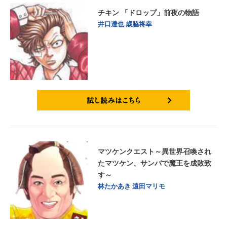
チキン 「ドロップ」前夜の物語
井口達也
歳脇将幸
試し読みはこちら
マツケンクエスト～異世界召喚され
たマツケン、サンバで魔王を成敗致
す～
林たかあき
遠田マリモ