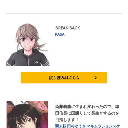
BREAK BACK
KASA
試し読みはこちら
斎藤義龍に生まれ変わったので、織
田信長に国譲りして長生きするのを
目指します！
巽未頼
田村ゆうき
マキムラシュンスケ