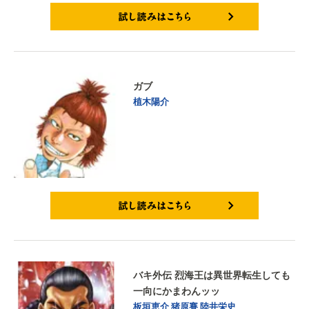
試し読みはこちら
ガブ
植木陽介
試し読みはこちら
バキ外伝 烈海王は異世界転生しても
一向にかまわんッッ
板垣恵介
猪原賽
陸井栄史