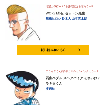
待望の単行本１5巻発売記念巻頭カラー‼
WORST外伝 ゼットン先生
髙橋ヒロシ
鈴木大
山本真太朗
試し読みはこちら
アラキタくん約1年ぶりのカムバックカラー‼
弱虫ペダル スペアバイク それいけア
ラキタくん
渡辺航