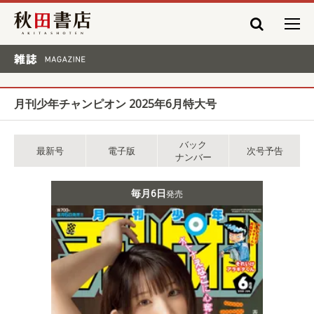
秋田書店
雑誌 MAGAZINE
月刊少年チャンピオン 2025年6月特大号
バック
最新号
電子版
次号予告
ナンバー
毎月6日
発売