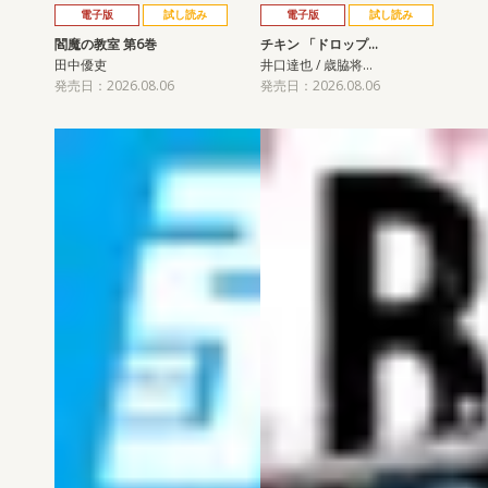
電子版
試し読み
電子版
試し読み
閻魔の教室 第6巻
チキン 「ドロップ…
田中優吏
井口達也 / 歳脇将…
発売日：2026.08.06
発売日：2026.08.06