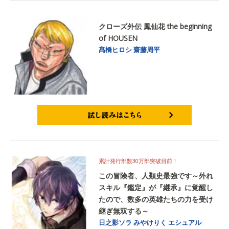
クローズ外伝 鳳仙花 the beginning
of HOUSEN
髙橋ヒロシ
齋藤周平
試し読みはこちら
累計発行部数30万部突破目前！
この冒険者、人類史最強です～外れ
スキル『鑑定』が『継承』に覚醒し
たので、数多の英雄たちの力を受け
継ぎ無双する～
日之影ソラ
みやけりく
エシュアル