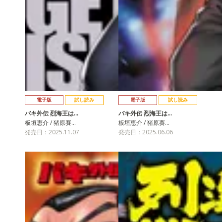
電子版
試し読み
電子版
試し読み
バキ外伝 烈海王は…
バキ外伝 烈海王は…
板垣恵介 / 猪原賽…
板垣恵介 / 猪原賽…
発売日：2025.11.07
発売日：2025.06.06