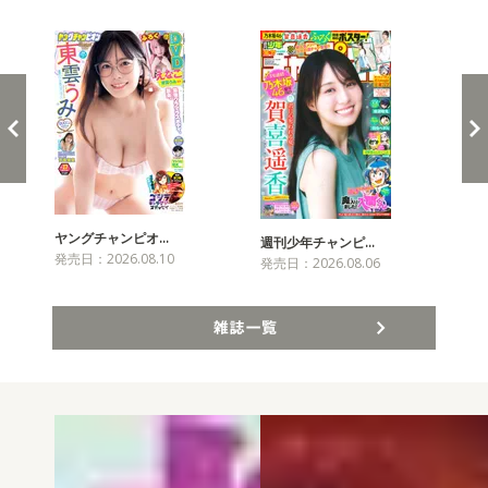
新発売！雑誌&コミックス
ヤングチャンピオ…
チャ
週刊少年チャンピ…
発売日：2026.08.10
発売
発売日：2026.08.06
雑誌一覧