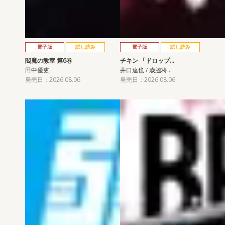
電子版
試し読み
電子版
試し読み
閻魔の教室 第6巻
チキン 「ドロップ…
田中優吏
井口達也 / 歳脇将…
発売日：2026.08.06
発売日：2026.08.06