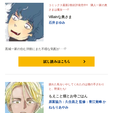
コミックス最新2巻好評発売中!! 隣人一家の奥
さまは魔女･･･!?
Villainな奥さま
石井まゆみ
黒城一家の住む洋館にまた不穏な気配が･･･!?
試し読みはこちら
疲れた私をいやしてくれたのは畑の手ざわり
と、野菜たち!
もえこと畑とお寺ごはん
原案協力：久住昌之
監修：青江覚峰
か
ねもりあやみ