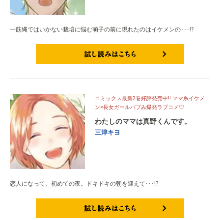
一筋縄ではいかない栽培に悩む萌子の前に現れたのはイケメンの･･･!?
試し読みはこちら
コミックス最新2巻好評発売中!! ママ系イケメ
ン×長女ガールバブみ爆発ラブコメ♡
わたしのママは真野くんです。
三津キヨ
恋人になって、初めての夜。ドキドキの朝を迎えて･･･!?