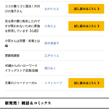
ココロ整うゴミ退治！片付
おがたちえ
けの鬼子さん
光る君の妻に転生したので
すが呪われないために夜伽
小糸さよ
を拒否しています【心恋】
小宮さんは完璧・友達とは
田中美菜子
編
雰囲気喫茶
江戸キリエ
40歳からのハローワーク
坂口みく
ドラッグストア店員/志穂
天幕のジャードゥーガル
トマトスープ