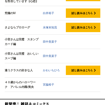
を拒否しています【心恋】
究極のM
白井裕子
さよならプロローグ
永塚未知流
小宮さんは完璧 スタンプ
田中美菜子
カード編
小宮さんは完璧 おいしい
田中美菜子
スープ編
違うクラスの好きな人
かわいちひろ
４０歳からのハローワー
宮脇裕子
ク アパレル内職/美央