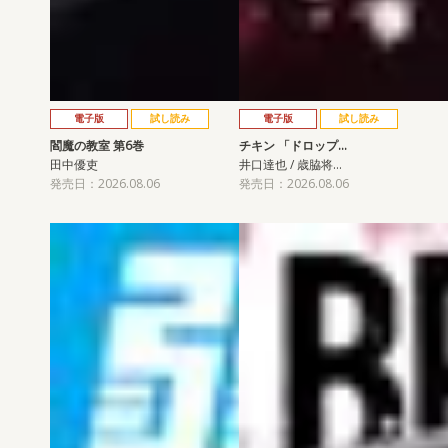
電子版
試し読み
電子版
試し読み
閻魔の教室 第6巻
チキン 「ドロップ…
田中優吏
井口達也 / 歳脇将…
発売日：2026.08.06
発売日：2026.08.06