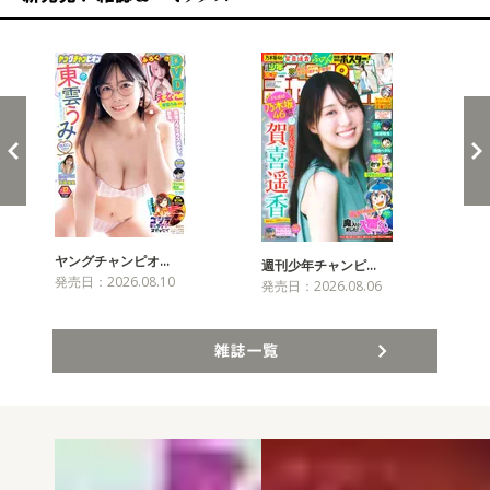
新発売！雑誌&コミックス
ヤングチャンピオ…
チャ
週刊少年チャンピ…
発売日：2026.08.10
発売
発売日：2026.08.06
雑誌一覧