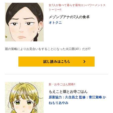
女7人が食べて暮らす最旬エンパワーメントス
トーリー!!
メゾンプアナの7人の食卓
オトクニ
親の策略によりお見合いをすることになった火口茜(41）だが!?
試し読みはこちら
新・お寺ごはん開幕!!
もえこと畑とお寺ごはん
原案協力：久住昌之
監修：青江覚峰
か
ねもりあやみ