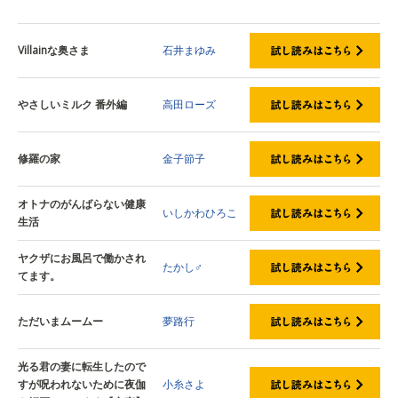
試し読みはこちら
Villainな奥さま
石井まゆみ
やさしいミルク 番外編
高田ローズ
修羅の家
金子節子
オトナのがんばらない健康
いしかわひろこ
生活
ヤクザにお風呂で働かされ
たかし♂
てます。
ただいまムームー
夢路行
光る君の妻に転生したので
すが呪われないために夜伽
小糸さよ