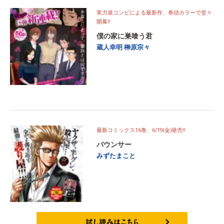
実力派コンビによる最新作、巻頭カラーで堂々
開幕‼
僕の家に巣喰う君
蔵人幸明
榊原宗々
最新コミックス16巻、6/19(金)発売‼
バウンサー
みずたまこと