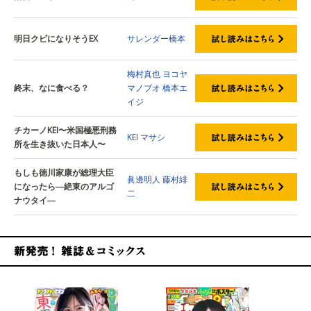
明日クビになりそうEX
サレンダー橋本
梅村真也
ヨコヤ
終末、なに食べる？
マノブオ
橋本エ
イジ
チカーノKEI〜米国極悪刑務
KEI
マサシ
所を生き抜いた日本人〜
もしも徳川家康が総理大臣
眞邊明人
藤村緋
になったら―絶東のアルゴ
二
ナウタイ―
新発売！雑誌&コミックス