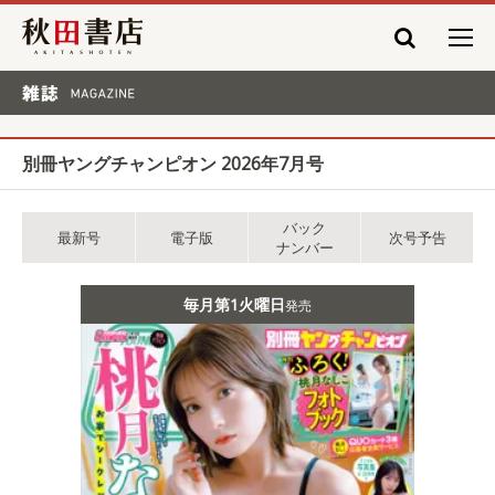
秋田書店
雑誌 MAGAZINE
別冊ヤングチャンピオン 2026年7月号
バック
最新号
電子版
次号予告
ナンバー
毎月第1火曜日
発売