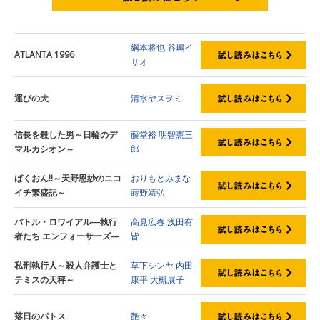
試し読みはこちら
綱本将也
谷嶋イ
ATLANTA 1996
サオ
運びの犬
清水ヤスヲミ
信長を殺した男～日輪のデ
藤堂裕
明智憲三
マルカシオン～
郎
ばくおん‼～天野恩紗のニコ
おりもとみまな
イチ繁盛記～
蒔野靖弘
バトル・ロワイアル―執行
高見広春
浅田有
者たち エンフォーサーズ―
皆
私刑執行人～殺人弁護士と
草下シンヤ
内田
テミスの天秤～
康平
大槻展子
落日のパトス
艶々