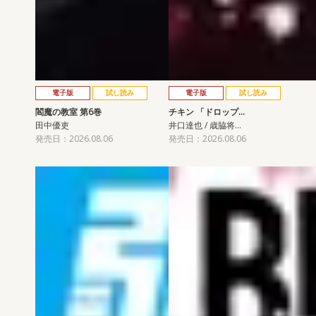
電子版
試し読み
電子版
試し読み
閻魔の教室 第6巻
チキン 「ドロップ…
田中優吏
井口達也 / 歳脇将…
発売日：2026.08.06
発売日：2026.08.06