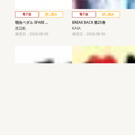
電子版
試し読み
電子版
試し読み
弱虫ペダル SPARE …
BREAK BACK 第25巻
渡辺航
KASA
発売日：2026.08.06
発売日：2026.08.06