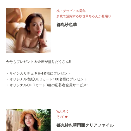
祝・グラビア10周年!!
多岐で活躍する紗也華ちゃんが登場♡
都丸紗也華
今号もプレゼント＆企画が盛りだくさん!!
・サイン入りチェキを4名様にプレゼント
・オリジナル表紙QUOカード100名様にプレゼント
・オリジナルQUOカード3種の応募者全員サービス‼
Wふろく
その1★
都丸紗也華両面クリアファイル