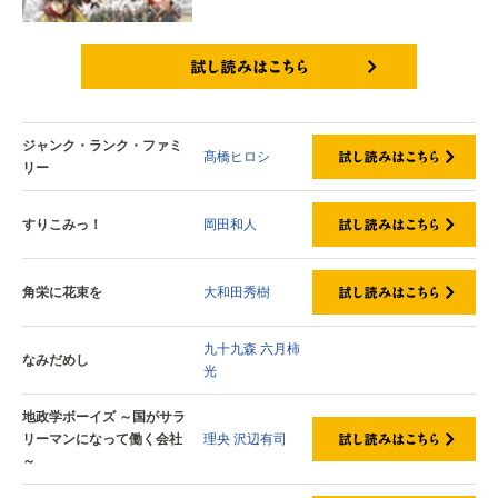
試し読みはこちら
ジャンク・ランク・ファミ
髙橋ヒロシ
リー
すりこみっ！
岡田和人
角栄に花束を
大和田秀樹
九十九森
六月柿
なみだめし
光
地政学ボーイズ ～国がサラ
リーマンになって働く会社
理央
沢辺有司
～