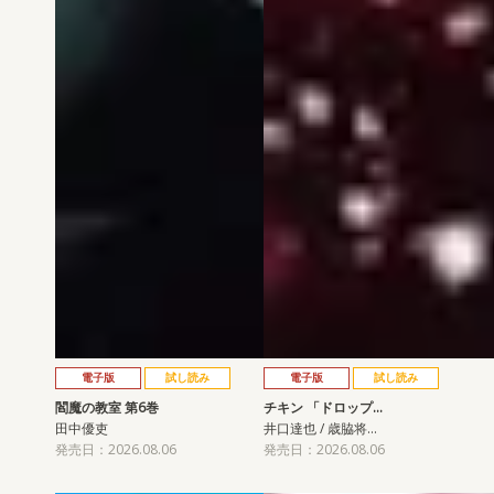
電子版
試し読み
電子版
試し読み
閻魔の教室 第6巻
チキン 「ドロップ…
田中優吏
井口達也 / 歳脇将…
発売日：2026.08.06
発売日：2026.08.06