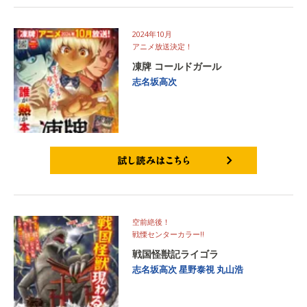
2024年10月
アニメ放送決定！
凍牌 コールドガール
志名坂高次
試し読みはこちら
空前絶後！
戦慄センターカラー!!
戦国怪獣記ライゴラ
志名坂高次
星野泰視
丸山浩