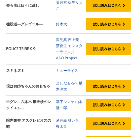
葉月京
折笠りょ
去る者は日々に疎し
こ
極殺道―グレゴール―
鈴木大
深見真
吉上亮
斎夏生
モンスタ
POLICE TRIBE K-9
ーラウンジ
AAO Project
スキネズミ
キューライス
よしだもろへ
柚
僕はお姉ちゃんのおもちゃ
木涼太
半グレ―六本木 摩天楼のレ
草下シンヤ
山本
クイエム―
隆一郎
院内警察 アスクレピオスの
酒井義
林いち
蛇
野木晋