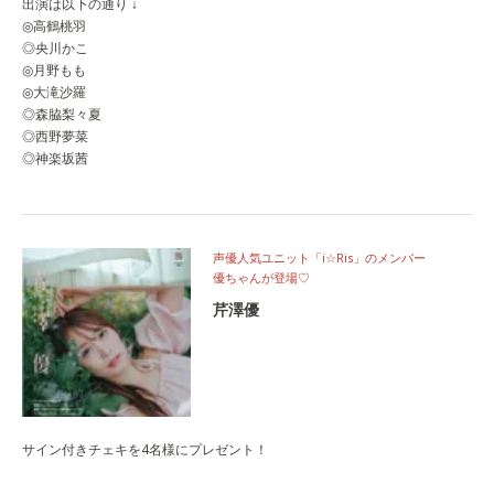
出演は以下の通り ↓
◎高鶴桃羽
◎央川かこ
◎月野もも
◎大滝沙羅
◎森脇梨々夏
◎西野夢菜
◎神楽坂茜
声優人気ユニット「i☆Ris」のメンバー
優ちゃんが登場♡
芹澤優
サイン付きチェキを4名様にプレゼント！