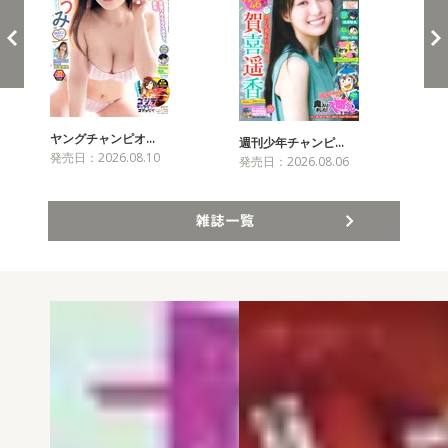
ヤングチャンピオ…
チャ
週刊少年チャンピ…
発売日：2026.08.10
発売
発売日：2026.08.06
雑誌一覧