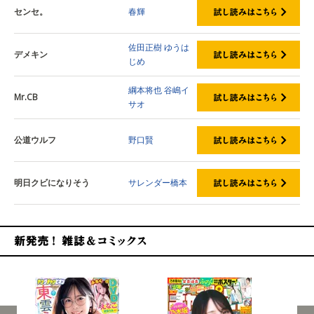
センセ。
春輝
佐田正樹
ゆうは
デメキン
じめ
綱本将也
谷嶋イ
Mr.CB
サオ
公道ウルフ
野口賢
明日クビになりそう
サレンダー橋本
新発売！雑誌&コミックス