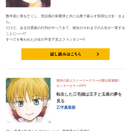
数年前に母を亡くし、世話係の朱鷺津と共に山奥で暮らす気弱な少女・きよ
ら。
だけど、ある日貴族の行列がやってきて、彼女のそれまでの人生が一変する
ことに――!?
すべてを奪われた少女の平安下克上ファンタジー!!
試し読みはこちら
期待の新人ストーリーテラーが贈る新連載!!
センターカラー47P!!
転生した三毛猫は王子と玉座の夢を
見る
乙守真亜那