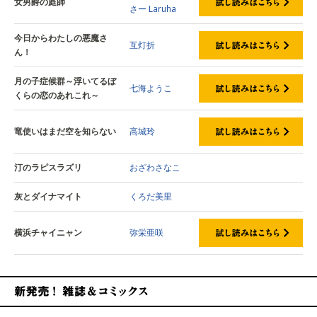
女男爵の庭師
さー
Laruha
今日からわたしの悪魔さ
互灯折
ん！
月の子症候群～浮いてるぼ
七海ようこ
くらの恋のあれこれ～
竜使いはまだ空を知らない
高城玲
汀のラピスラズリ
おざわさなこ
灰とダイナマイト
くろだ美里
横浜チャイニャン
弥栄亜咲
新発売！雑誌&コミックス