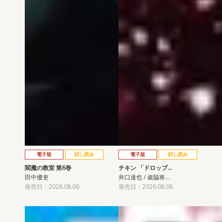
電子版
試し読み
電子版
試し読み
閻魔の教室 第6巻
チキン 「ドロップ…
田中優吏
井口達也 / 歳脇将…
発売日：2026.08.06
発売日：2026.08.06