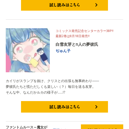
試し読みはこちら
コミックス発売記念センターカラー38P!!
最新2巻は8月18日発売!!
白雪友芽とn人の夢彼氏
ぢゅん子
カイリがスランプを抜け、クリスとの出張も無事終わり――
夢彼氏たちと慌ただしくも楽しい（？）毎日を送る友芽。
そんな中、なんだかルカの様子が……!?
試し読みはこちら
ファントムルース～魔女が