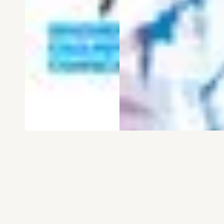
電子版
試し読み
電子版
試し読み
弱虫ペダル SPARE …
BREAK BACK 第25巻
渡辺航
KASA
発売日：2026.08.06
発売日：2026.08.06