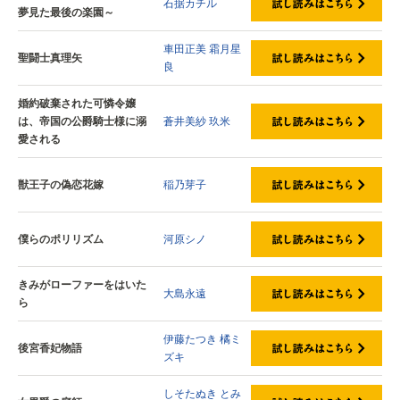
石据カチル
夢見た最後の楽園～
車田正美
霜月星
聖闘士真理矢
良
婚約破棄された可憐令嬢
は、帝国の公爵騎士様に溺
蒼井美紗
玖米
愛される
獣王子の偽恋花嫁
稲乃芽子
僕らのポリリズム
河原シノ
きみがローファーをはいた
大島永遠
ら
伊藤たつき
橘ミ
後宮香妃物語
ズキ
しそたぬき
とみ