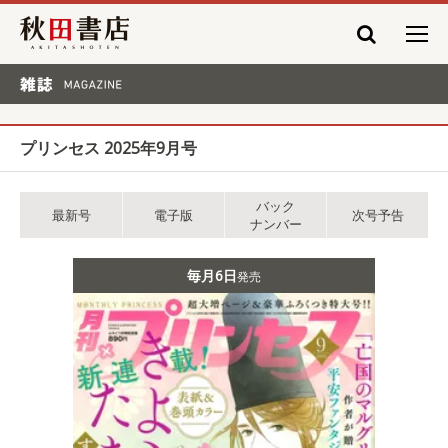
秋田書店
雑誌 MAGAZINE
プリンセス 2025年9月号
バック
最新号
電子版
次号予告
ナンバー
毎月6日
発売