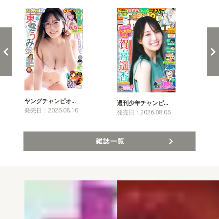
ヤングチャンピオ…
チャ
週刊少年チャンピ…
発売日：2026.08.10
発売
発売日：2026.08.06
雑誌一覧