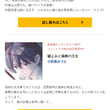
OL・美亜が転生したのはにゃんと…異世界の三毛猫!?
中身は人間でも、猫パワーで大冒険！
外面完璧な飼い主王子・リオネルと織り成す異世界にゃンタジー・ライフ!!
試し読みはこちら
超美麗センターカラー50P!!
コミックス10巻大好評発売中!!
嘘よみと偽飾の王女
小田原みづえ
花街の大火事でオビトの父・宜野按司の遺体が発見された。
衝撃の報せを耳にしたオビトは必死に平静を装うものの、オトの前でとり乱
してしまう。
そして、彼の訃報は各所に届いて…。