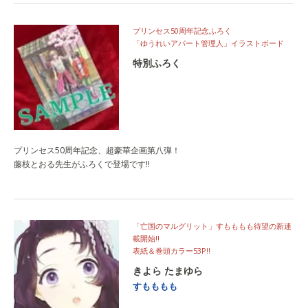
プリンセス50周年記念ふろく
「ゆうれいアパート管理人」イラストボード
特別ふろく
プリンセス50周年記念、超豪華企画第八弾！
藤枝とおる先生がふろくで登場です!!
「亡国のマルグリット」すもももも待望の新連
載開始!!
表紙＆巻頭カラー53P!!
きよら たまゆら
すもももも