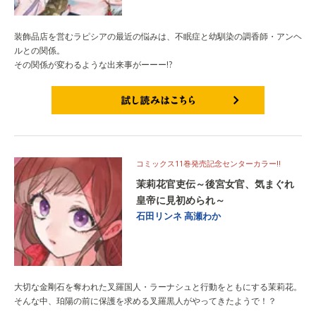
装飾品店を営むラピシアの最近の悩みは、不眠症と幼馴染の調香師・アンヘ
ルとの関係。
その関係が変わるような出来事がーーー!?
試し読みはこちら
コミックス11巻発売記念センターカラー!!
茉莉花官吏伝～後宮女官、気まぐれ
皇帝に見初められ～
石田リンネ
高瀬わか
大切な金剛石を奪われた叉羅国人・ラーナシュと行動をともにする茉莉花。
そんな中、珀陽の前に保護を求める叉羅黒人がやってきたようで！？