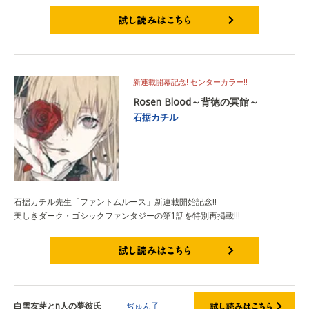
試し読みはこちら
新連載開幕記念! センターカラー!!
Rosen Blood～背徳の冥館～
石据カチル
石据カチル先生「ファントムルース」新連載開始記念!!
美しきダーク・ゴシックファンタジーの第1話を特別再掲載!!!
試し読みはこちら
白雪友芽とn人の夢彼氏
ぢゅん子