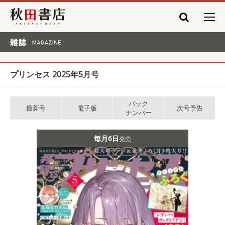
秋田書店
雑誌 MAGAZINE
プリンセス 2025年5月号
バック
最新号
電子版
次号予告
ナンバー
毎月6日
発売