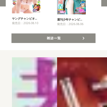
ヤングチャンピオ…
チャ
週刊少年チャンピ…
発売日：2026.08.10
発売
発売日：2026.08.06
雑誌一覧