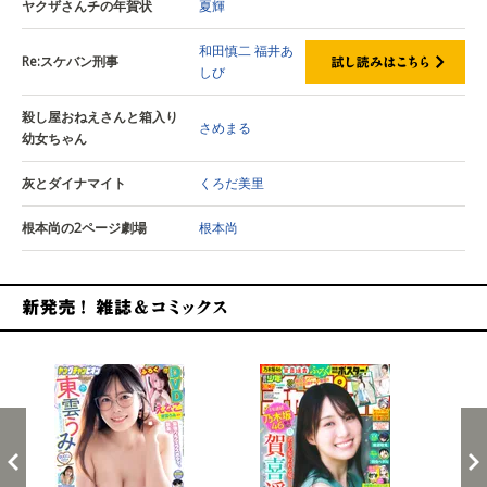
ヤクザさんチの年賀状
夏輝
和田慎二
福井あ
Re:スケバン刑事
しび
殺し屋おねえさんと箱入り
さめまる
幼女ちゃん
灰とダイナマイト
くろだ美里
根本尚の2ページ劇場
根本尚
新発売！雑誌&コミックス