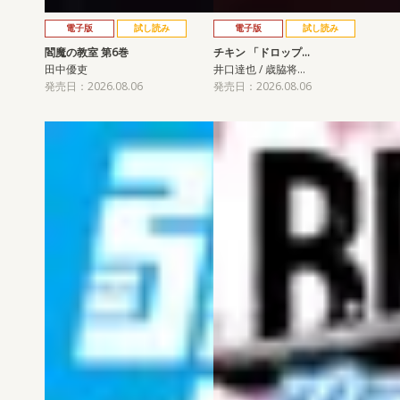
電子版
試し読み
電子版
試し読み
閻魔の教室 第6巻
チキン 「ドロップ…
田中優吏
井口達也 / 歳脇将…
発売日：2026.08.06
発売日：2026.08.06