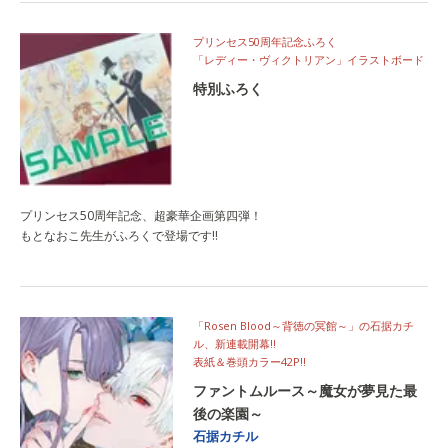
プリンセス50周年記念ふろく
「レディー・ヴィクトリアン」イラストボード
特別ふろく
プリンセス50周年記念、超豪華企画第四弾！
もとなおこ先生がふろくで登場です!!
「Rosen Blood～背徳の冥館～」の石据カチ
ル、新連載開幕!!
表紙＆巻頭カラー42P!!
ファントムルース～魔女が夢見た最
後の楽園～
石据カチル