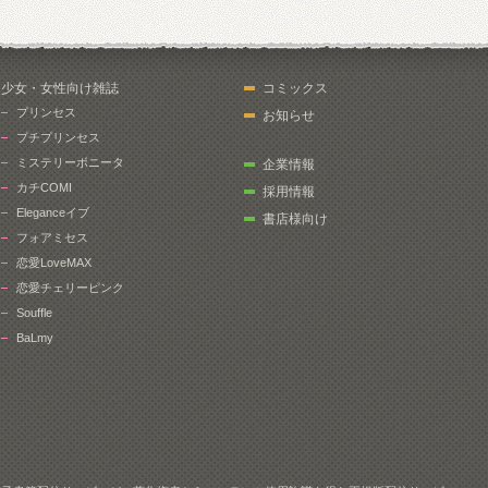
少女・女性向け雑誌
コミックス
プリンセス
お知らせ
プチプリンセス
ミステリーボニータ
企業情報
カチCOMI
採用情報
Eleganceイブ
書店様向け
フォアミセス
恋愛LoveMAX
恋愛チェリーピンク
Souffle
BaLmy