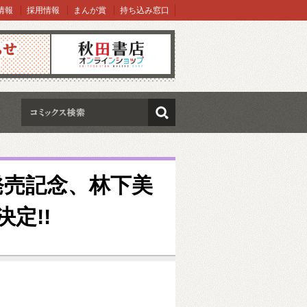
情報
採用情報
まんが賞
持ち込み窓口
オンラインショップ
検索
発売記念、林下美
定!!