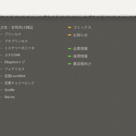
少女・女性向け雑誌
コミックス
プリンセス
お知らせ
プチプリンセス
ミステリーボニータ
企業情報
カチCOMI
採用情報
Eleganceイブ
書店様向け
フォアミセス
恋愛LoveMAX
恋愛チェリーピンク
Souffle
BaLmy