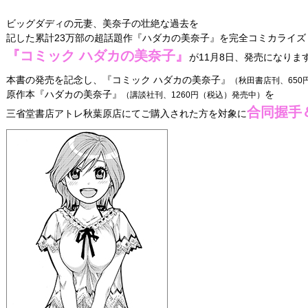
ビッグダディの元妻、美奈子の壮絶な過去を
記した累計23万部の超話題作『ハダカの美奈子』を完全コミカライズ
『コミック ハダカの美奈子』
が11月8日、発売になりま
本書の発売を記念し、『コミック ハダカの美奈子』
（秋田書店刊、650円
原作本『ハダカの美奈子』
を
（講談社刊、1260円（税込）発売中）
合同握手
三省堂書店アトレ秋葉原店にてご購入された方を対象に