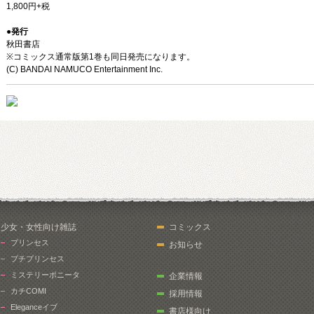
1,800円+税
●発行
秋田書店
※コミックス通常版第1巻も同日発売になります。
(C) BANDAI NAMUCO Entertainment Inc.
少女・女性向け雑誌
コミックス
プリンセス
お知らせ
プチプリンセス
ミステリーボニータ
企業情報
カチCOMI
採用情報
Eleganceイブ
書店様向け