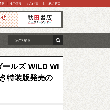
情報
採用情報
まんが賞
持ち込み窓口
オンラインショップ
検索
ルズ WILD WI
D付き特装版発売の