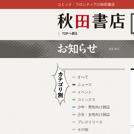
コミック・フロンティアの秋田書店
秋田書店
TOPへ戻る
お知らせ
すべて
ニュース
イベント
コミックス
少年・男性向け雑誌
カテゴリ別
少女・女性向け雑誌
プレスリリース
その他