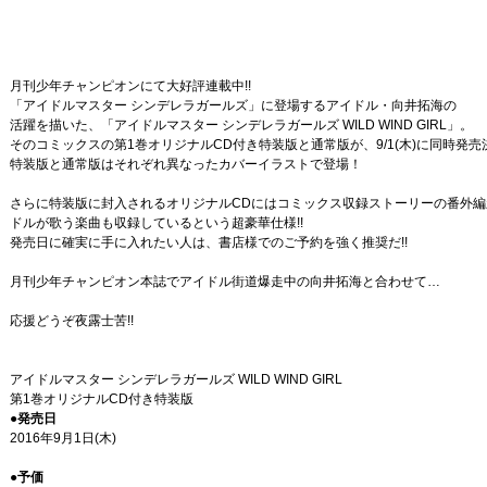
月刊少年チャンピオンにて大好評連載中!!
「アイドルマスター シンデレラガールズ」に登場するアイドル・向井拓海の
活躍を描いた、「アイドルマスター シンデレラガールズ WILD WIND GIRL」。
そのコミックスの第1巻オリジナルCD付き特装版と通常版が、9/1(木)に同時発売決
特装版と通常版はそれぞれ異なったカバーイラストで登場！
さらに特装版に封入されるオリジナルCDにはコミックス収録ストーリーの番外編
ドルが歌う楽曲も収録しているという超豪華仕様!!
発売日に確実に手に入れたい人は、書店様でのご予約を強く推奨だ!!
月刊少年チャンピオン本誌でアイドル街道爆走中の向井拓海と合わせて…
応援どうぞ夜露士苦!!
アイドルマスター シンデレラガールズ WILD WIND GIRL
第1巻オリジナルCD付き特装版
●発売日
2016年9月1日(木)
●予価