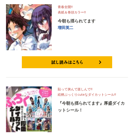
青春全開!!
表紙＆巻頭カラー!!
今朝も揺られてます
増田英二
試し読みはこちら
貼って挟んで楽しんで!!
絵柄ぷっくりcuteなダイカットシール!!
『今朝も揺られてます』厚盛ダイカ
ットシール！