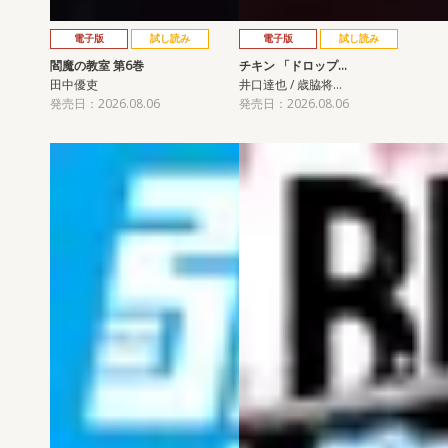
電子版
試し読み
電子版
試し読み
閻魔の教室 第6巻
チキン 「ドロップ…
田中優吏
井口達也 / 歳脇将…
発売日：2026.08.06
発売日：2026.08.06