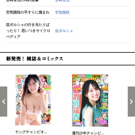
空気階段の手すりに掴まれ
空気階段
掟ポルシェの行き当たりば
ったり！ 思いつきサイクロ
掟ポルシェ
ペディア
新発売！雑誌&コミックス
ヤングチャンピオ…
チャ
週刊少年チャンピ…