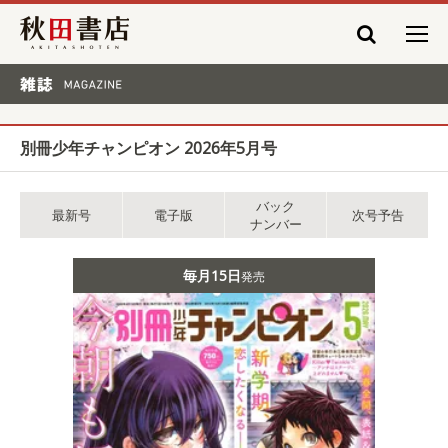
秋田書店
雑誌 MAGAZINE
別冊少年チャンピオン 2026年5月号
バック
最新号
電子版
次号予告
ナンバー
毎月15日
発売