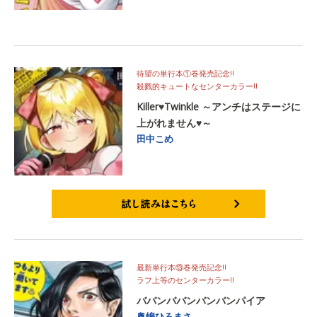
待望の単行本①巻発売記念!!
殺戮的キュートなセンターカラー!!
Killer♥Twinkle ～アンチはステージに
上がれません♥～
田中こめ
試し読みはこちら
最新単行本⑬巻発売記念!!
ラフ上等のセンターカラー!!
ババンババンバンバンパイア
奥嶋ひろまさ