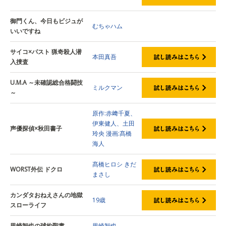
御門くん、今日もビジュが
むちゃハム
いいですね
サイコ×パスト 猟奇殺人潜
本田真吾
入捜査
U.M.A ～未確認総合格闘技
ミルクマン
～
原作:赤﨑千夏、
伊東健人、土田
声優探偵×秋田書子
玲央 漫画:髙橋
海人
髙橋ヒロシ
きだ
WORST外伝 ドクロ
まさし
カンダタおねえさんの地獄
19歳
スローライフ
里崎智也の球約聖書
里崎智也