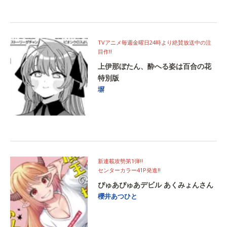
TVアニメ毎週金曜日24時より絶賛放送中の注
目作!!
上伊那ぼたん、酔へる姿は百合の花
特別版
塀
新連載攻勢第1弾!!
センターカラー41P発進!!
ぴゅあぴゅあデビル あくみょんさん
櫻井あつひと