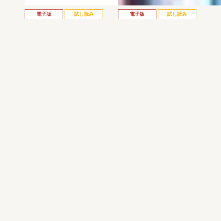
電子版
試し読み
電子版
試し読み
弱虫ペダル SPARE …
BREAK BACK 第25巻
渡辺航
KASA
発売日：2026.08.06
発売日：2026.08.06