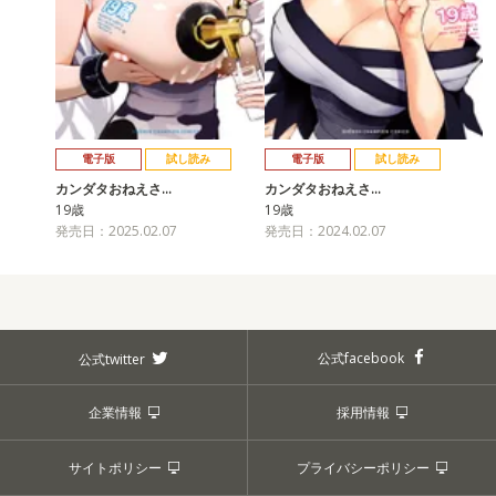
電子版
試し読み
電子版
試し読み
カンダタおねえさ…
カンダタおねえさ…
19歳
19歳
発売日：2025.02.07
発売日：2024.02.07
公式facebook
公式twitter
企業情報
採用情報
サイトポリシー
プライバシーポリシー