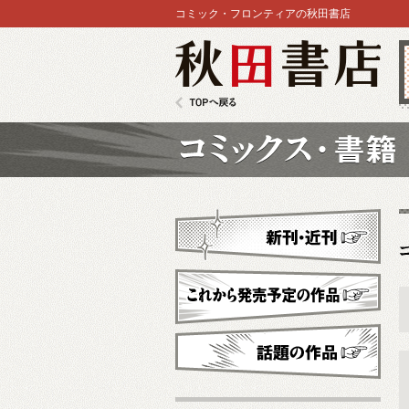
コミック・フロンティアの秋田書店
秋田書店
TOPへ戻る
コミックス
新刊・近刊
これから発売予定
話題の作品