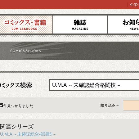
企業
コミックス
雑誌
お知らせ
5
件見つかりました
すべて
関連シリーズ
U.M.A ～未確認総合格闘技～