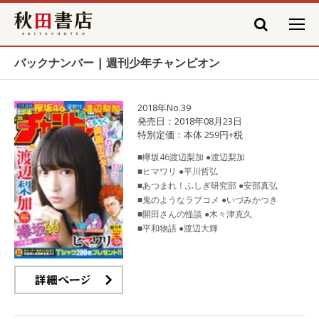
秋田書店
バックナンバー | 週刊少年チャンピオン
2018年No.39
発売日：2018年08月23日
特別定価：本体 259円+税
■欅坂46渡辺梨加 ●渡辺梨加
■ヒマワリ ●平川哲弘
■あつまれ！ふしぎ研究部 ●安部真弘
■鬼のようなラブコメ ●いづみかつき
■開田さんの怪談 ●木々津克久
■平和物語 ●渡辺大輝
詳細ページ