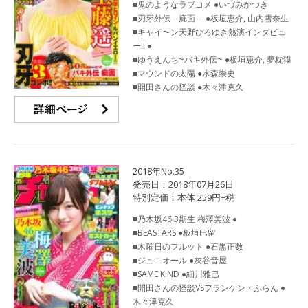
■鬼のようなラブコメ ●いづみかつき
■刃牙外伝－疵面－ ●板垣恵介, 山内雪奈生
■キャイ〜ン天野ひろゆき熱演インタビュ
ー!! ●
■ゆうえんち~バキ外伝~ ●板垣恵介, 夢枕獏
■マウンドの太陽 ●水森崇史
■開田さんの怪談 ●木々津克久
詳細ページ
2018年No.35
発売日：2018年07月26日
特別定価：本体 259円+税
■乃木坂46 3期生 梅澤美波 ●
■BEASTARS ●板垣巴留
■木曜日のフルット ●石黒正数
■ジュニオール ●灰谷音屋
■SAME KIND ●細川雅巳
■開田さんの怪談VSフランケン・ふらん ●
木々津克久