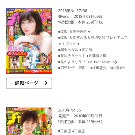
2018年No.37+38
発売日：2018年08月09日
特別定価：本体 259円+税
■欅坂46 渡邉理佐 ●
■欅坂48 長濱ねる＆渡辺梨加 プレミアムフ
ォトブック ●
■弱虫ペダル ●渡辺航
■魔法少女サイト ●佐藤健太郎
■鬼のようなラブコメ ●いづみかつき
■刃牙外伝－疵面－ ●板垣恵介, 山内雪奈生
詳細ページ
2018年No.36
発売日：2018年08月02日
特別定価：本体 259円+税
■工藤遥 ●工藤遥