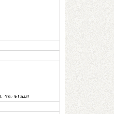
瀧 作画／漫＄画太郎