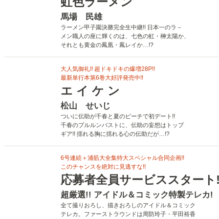
虹色ラーメン
馬場 民雄
ラーメン甲子園決勝完全生中継!! 日本一のラ－
メン職人の座に輝くのは、七色の虹・榊太陽か、
それとも黄金の鳳凰・鳳レイか…!?
大人気御礼!! 超ドキドキの爆増28P!!
最新単行本第6巻大好評発売中!!
エ イ ケ ン
松山 せいじ
ついに伝助が千春と夏のビーチで初デート!!
千春のプルルンバストに、伝助の妄想はトップ
ギア!! 揺れる胸に揺れる心の伝助だが…!?
6号連続＋浦筋大全集特大スペシャル合同企画!!
このチャンスを絶対に見逃すな!!
応募者全員サービススタート!
超厳選!! アイドル＆コミック特製テレカ!
全て撮りおろし、描きおろしのアイドル＆コミック
テレカ。ファーストラウンドは周防玲子・平田裕香