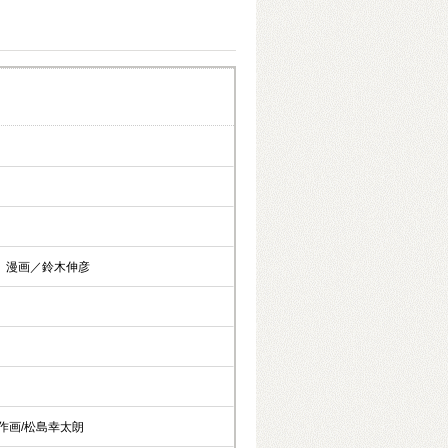
 漫画／鈴木伸彦
作画/松島幸太朗