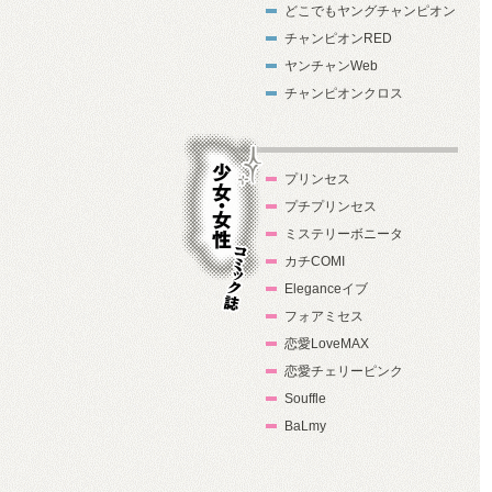
どこでもヤングチャンピオン
チャンピオンRED
ヤンチャンWeb
チャンピオンクロス
プリンセス
プチプリンセス
ミステリーボニータ
カチCOMI
Eleganceイブ
フォアミセス
少女・女性コ
恋愛LoveMAX
ミック誌
恋愛チェリーピンク
Souffle
BaLmy