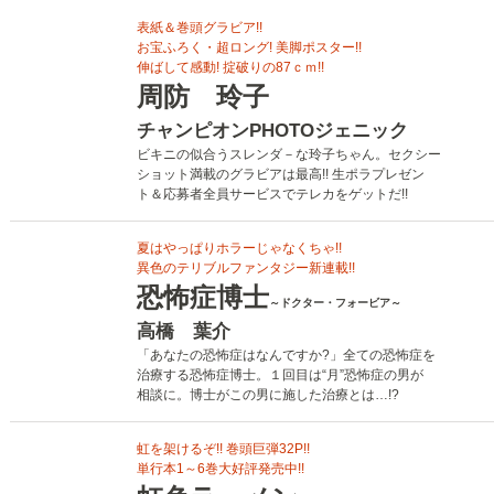
表紙＆巻頭グラビア!!
お宝ふろく・超ロング! 美脚ポスター!!
伸ばして感動! 掟破りの87ｃｍ!!
周防 玲子
チャンピオンPHOTOジェニック
ビキニの似合うスレンダ－な玲子ちゃん。セクシー
ショット満載のグラビアは最高!! 生ポラプレゼン
ト＆応募者全員サービスでテレカをゲットだ!!
夏はやっぱりホラーじゃなくちゃ!!
異色のテリブルファンタジー新連載!!
恐怖症博士
～ドクター・フォービア～
高橋 葉介
「あなたの恐怖症はなんですか?」全ての恐怖症を
治療する恐怖症博士。１回目は“月”恐怖症の男が
相談に。博士がこの男に施した治療とは…!?
虹を架けるぞ!! 巻頭巨弾32P!!
単行本1～6巻大好評発売中!!