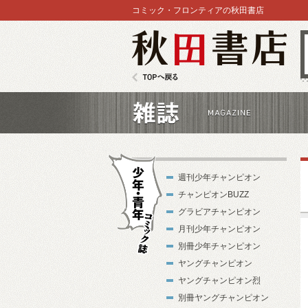
コミック・フロンティアの秋田書店
秋田書店
TOPへ戻る
雑誌
週刊少年チャンピオン
チャンピオンBUZZ
グラビアチャンピオン
月刊少年チャンピオン
別冊少年チャンピオン
少年・青年コ
ヤングチャンピオン
ミック誌
ヤングチャンピオン烈
別冊ヤングチャンピオン