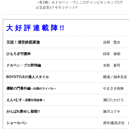
（各2種）＆ドカベン・でじこのチャンピオンカップだ!!
お宝必至だ! 今すぐゲット!!
大 好 評 連 載 陣 !!
元祖！浦安鉄筋家族
浜岡 賢次
ひもろぎ守護神
緋采 俊樹
ドカベン・プロ野球編
水島 新司
BOYSTYLEの達人スタイル
構成／福本岳史
優駿の門番外編
やまさき拓味
～白蹄のライバル～
えん×むす
瀬口たかひろ
～恋愛出世絵巻～
がんばれ酢めし疑獄!!
施川ユウキ
ショー☆バン
原作/森高夕次 