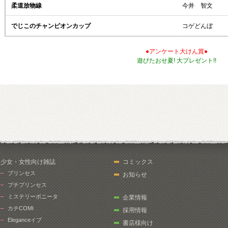
柔道放物線
今井 智文
でじこのチャンピオンカップ
コゲどんぼ
●アンケート大けん賞●
遊びたおせ夏! 大プレゼント!!
少女・女性向け雑誌
コミックス
プリンセス
お知らせ
プチプリンセス
ミステリーボニータ
企業情報
カチCOMI
採用情報
Eleganceイブ
書店様向け