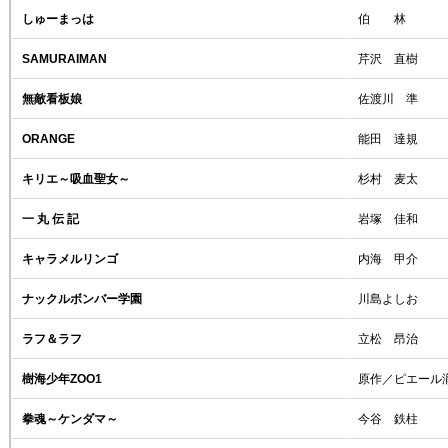
しゅーまっは
伯 林
SAMURAIMAN
芹沢 直樹
無敵看板娘
佐渡川 準
ORANGE
能田 達規
キリエ～吸血聖女～
杉村 麦太
一 丸 伝 記
岩塚 佳和
キャラメルリンゴ
内海 甲介
ナックルボンバー学園
川島よしお
ラフ＆ラフ
立松 昂治
樹海少年ZOO1
原作／ピエール
拳魂～ケンダマ～
今谷 鉄柱