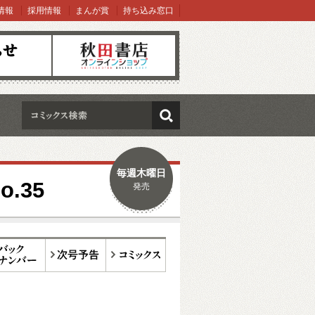
情報
採用情報
まんが賞
持ち込み窓口
オンラインショップ
検索
毎週木曜日
.35
発売
ックナンバー
次号予告
コミックス