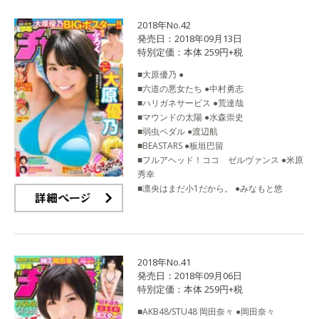
2018年No.42
発売日：2018年09月13日
特別定価：本体 259円+税
■大原優乃 ●
■六道の悪女たち ●中村勇志
■ハリガネサービス ●荒達哉
■マウンドの太陽 ●水森崇史
■弱虫ペダル ●渡辺航
■BEASTARS ●板垣巴留
■フルアヘッド！ココ ゼルヴァンス ●米原
秀幸
■凛央はまだ小1だから。 ●みなもと悠
詳細ページ
2018年No.41
発売日：2018年09月06日
特別定価：本体 259円+税
■AKB48/STU48 岡田奈々 ●岡田奈々