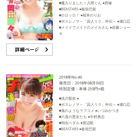
■魔入りました！入間くん ●西修
■BEASTARS ●板垣巴留
■ロロッロ！ ●桜井のりお
■ボスレノマ～「囚人リク」外伝～ ●瀬口忍
■メイドでメイドのメイカさん ●佐藤ショー
キ
詳細ページ
2018年No.40
発売日：2018年08月30日
特別定価：本体 259円+税
■浅川梨奈 ●
■ボスレノマ～「囚人リク」外伝～ ●瀬口忍
■鬼のようなラブコメ ●いづみかつき
■六道の悪女たち ●中村勇志
■弱虫ペダル ●渡辺航
■BEASTARS ●板垣巴留