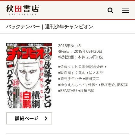
秋田書店
バックナンバー | 週刊少年チャンピオン
2018年No.43
発売日：2018年09月20日
特別定価：本体 259円+税
■佐藤タカヒロ追悼記念企画 ●
■吸血鬼すぐ死ぬ ●盆ノ木至
■週刊少年ハチ ●増田英二
■ゆうえんち~バキ外伝~ ●板垣恵介, 夢枕獏
■BEASTARS ●板垣巴留
詳細ページ