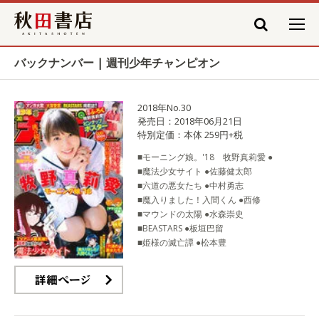
秋田書店
バックナンバー | 週刊少年チャンピオン
2018年No.30
発売日：2018年06月21日
特別定価：本体 259円+税
■モーニング娘。'18 牧野真莉愛 ●
■魔法少女サイト ●佐藤健太郎
■六道の悪女たち ●中村勇志
■魔入りました！入間くん ●西修
■マウンドの太陽 ●水森崇史
■BEASTARS ●板垣巴留
■姫様の滅亡譚 ●松本豊
詳細ページ