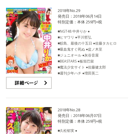
2018年No.29
発売日：2018年06月14日
特別定価：本体 259円+税
■NGT48 中井りか ●
■ヒマワリ ●平川哲弘
■鮫島、最後の十五日 ●佐藤タカヒロ
■吸血鬼すぐ死ぬ ●盆ノ木至
■ジュニオール ●灰谷音屋
■BEASTARS ●板垣巴留
■魔法少女サイト ●佐藤健太郎
■週刊少年ハチ ●増田英二
詳細ページ
2018年No.28
発売日：2018年06月07日
特別定価：本体 259円+税
■久松郁実 ●