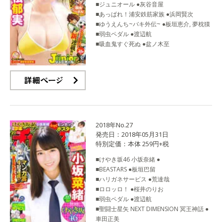
■ジュニオール ●灰谷音屋
■あっぱれ！浦安鉄筋家族 ●浜岡賢次
■ゆうえんち~バキ外伝~ ●板垣恵介, 夢枕獏
■弱虫ペダル ●渡辺航
■吸血鬼すぐ死ぬ ●盆ノ木至
詳細ページ
2018年No.27
発売日：2018年05月31日
特別定価：本体 259円+税
■けやき坂46 小坂奈緒 ●
■BEASTARS ●板垣巴留
■ハリガネサービス ●荒達哉
■ロロッロ！ ●桜井のりお
■弱虫ペダル ●渡辺航
■聖闘士星矢 NEXT DIMENSION 冥王神話 ●
車田正美