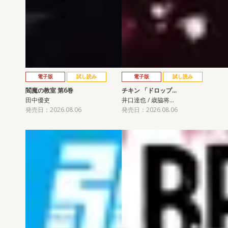
電子版
試し読み
電子版
試し読み
閻魔の教室 第6巻
チキン 「ドロップ…
田中優吏
井口達也 / 歳脇将…
発売日：2026.08.06
発売日：2026.08.06