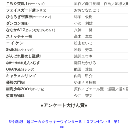
ＴＷＯ突風！
原作／藤井良樹 作画／旭凛太
(ツートップ)
フェイスガード虜
おおひなたごう
(トリコ)
ひもろぎ守護神
緋采 俊樹
(ガーディアン)
ダンコン
小沢 利雄
(團魂)
ななか6/17
八神 健
(じゅうななぶんのろく)
スナッチャー窃
高木 章次
エ イ ケ ン
松山せいじ
Switch
米原 秀幸
(スウィッチ)
がんばれ酢めし疑獄!!
施川ユウキ
えん×むす
瀬口たかひろ
恋愛出世絵巻
ORANGE
能田 達規
(オレンジ)
キャラメルリンゴ
内海 甲介
優駿の門GI
やまさき拓味
樹海少年ZOO1
原作／ピエール瀧 漫画／漫＄
(ずーいち)
柔道放物線
今井 智文
●アンケート大けん賞●
3号連続! 超ゴーカ☆ラッキーウインターＢＩＧプレゼント!! 第1
弾!