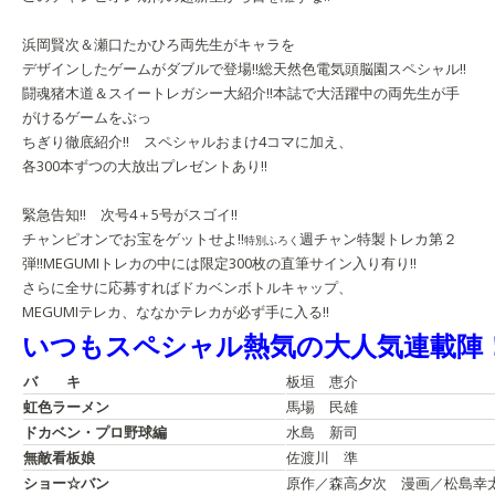
浜岡賢次＆瀬口たかひろ両先生がキャラを
デザインしたゲームがダブルで登場!!
総天然色電気頭脳園スペシャル!!
闘魂猪木道＆スイートレガシー大紹介!!
本誌で大活躍中の両先生が手
がけるゲームをぶっ
ちぎり徹底紹介!! スペシャルおまけ4コマに加え、
各300本ずつの大放出プレゼントあり!!
緊急告知!! 次号4＋5号がスゴイ!!
チャンピオンでお宝をゲットせよ!!
週チャン特製トレカ第２
特別ふろく
弾!!
MEGUMI
トレカの中には限定300枚の直筆サイン入り有り!!
さらに全サに応募すればドカベンボトルキャップ、
MEGUMIテレカ、ななかテレカが必ず手に入る!!
いつもスペシャル熱気の大人気連載陣
バ キ
板垣 恵介
虹色ラーメン
馬場 民雄
ドカベン・プロ野球編
水島 新司
無敵看板娘
佐渡川 準
ショー☆バン
原作／森高夕次 漫画／松島幸