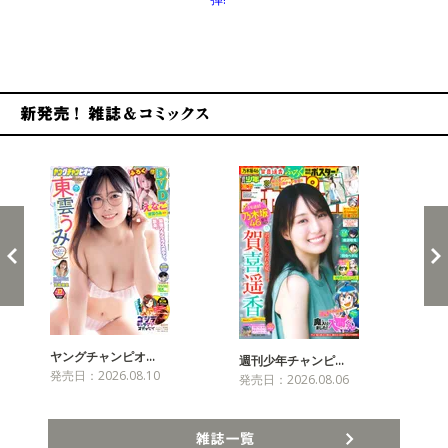
新発売！雑誌&コミックス
ヤングチャンピオ…
チャ
週刊少年チャンピ…
発売日：2026.08.10
発売
発売日：2026.08.06