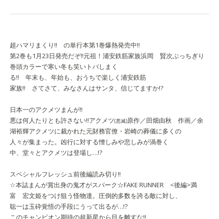
超ハマリまくり!! の単行本第1巻爆熱発売中!!
第2巻も1月23日発売だぞ!!
元祖！浦安鉄筋家族
浜岡 賢次
ぶっちぎり
巻頭カラーで寒い冬も笑いトバしまく
る!! 年末も、年始も、おうちで楽しく浦安鉄筋
家族!! さてさて、みなさんはサンタ、信じてますか!?
日本一のアクメツまんが!!
悪は何人たりとも許さない!!
アクメツ
原作／田畑由秋 作画／余
(悪滅)
湖裕輝
アクメツに裁かれた元財務官僚・岩崎の葬儀に多くの
人々が集まった。凶行に対する憎しみや悲しみが渦巻く
中、堂々とアクメツは登場し…!?
スペシャルフレッシュ前後編読み切り!!
☆本誌まんが賞出身の鬼才がスパーク☆
FAKE RUNNER <後編>
満
富 宏文
姫をつけ狙う怪物達。圧倒的多数を誇る敵に対し、
聡一は玉砕覚悟の手段にうって出るが…!?
このチャンピオン期待の超新星から目を離すな!!