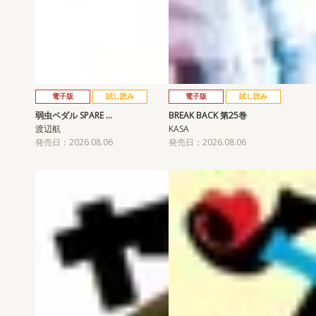
電子版
試し読み
電子版
試し読み
弱虫ペダル SPARE …
BREAK BACK 第25巻
渡辺航
KASA
発売日：2026.08.06
発売日：2026.08.06