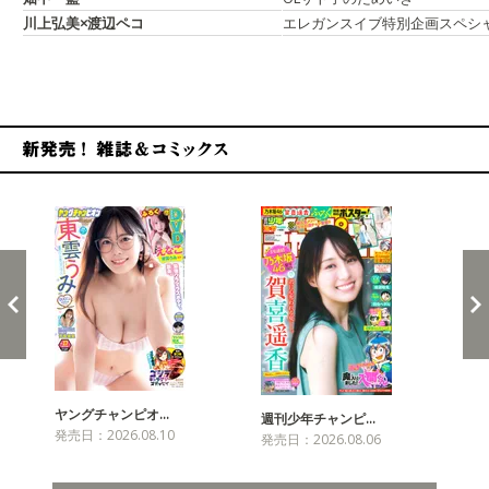
川上弘美×渡辺ペコ
エレガンスイブ特別企画スペシ
新発売！雑誌&コミックス
ヤングチャンピオ…
チャ
週刊少年チャンピ…
発売日：2026.08.10
発売
発売日：2026.08.06