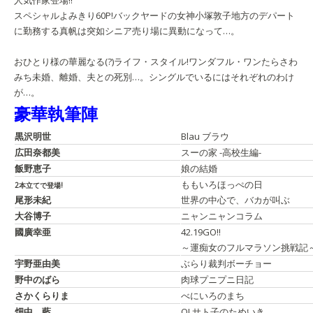
人気作家登場!!
スペシャルよみきり60P!
バックヤードの女神
小塚敦子
地方のデパート
に勤務する真帆は突如シニア売り場に異動になって…。
おひとり様の華麗なる(?)ライフ・スタイル!
ワンダフル・ワン
たらさわ
みち
未婚、離婚、夫との死別…。シングルでいるにはそれぞれのわけ
が…。
豪華執筆陣
黒沢明世
Blau ブラウ
広田奈都美
スーの家 -高校生編-
飯野恵子
娘の結婚
ももいろほっぺの日
2本立てで登場!
尾形未紀
世界の中心で、バカが叫ぶ
大谷博子
ニャンニャンコラム
國廣幸亜
42.19GO!!
～運痴女のフルマラソン挑戦記
宇野亜由美
ぶらり裁判ボーチョー
野中のばら
肉球プニプニ日記
さかくらりま
べにいろのまち
畑中 藍
OLサト子のためいき