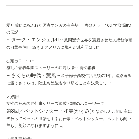
愛と感動にあふれた医療マンガの金字塔!! 巻頭カラー100Pで登場!!
M
の伝説
～ダーク・エンジェルII～
風間宏子
世界を震撼させた大統領候補
の狙撃事件!! 急きょアメリカに飛んだ魅和子は…!?
巻頭カラー50P!
感動の青春学園ストーリーの決定版!
新・青の群像
～さくらの時代・薫風～
金子節子
高校生活最後の1年。進路選択
に迷うさくらは、陸上も勉強もやり切ることを決意して…!?
大好評!
女性のためのお仕事シリーズ連載!
40歳のハローワーク
第8回／ペットシッター・和美(かずみ)
たなかしんこ
飼い主に
代わってペットの世話をするお仕事・ペットシッター。ペットも飼い
主も、笑顔になれますように…。