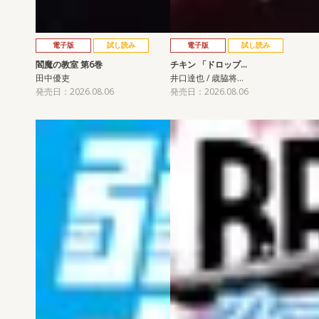
電子版
試し読み
電子版
試し読み
閻魔の教室 第6巻
チキン 「ドロップ…
田中優吏
井口達也 / 歳脇将…
発売日：2026.08.06
発売日：2026.08.06