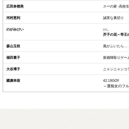
広田奈都美
スーの家 -高校生
河村恵利
誠実な裏切り
のがみけい
けし
芥子の花～帝王
森山玉枝
風がふいたら…
福田素子
新婚陣取りゲー
大谷博子
ニャンニャンコ
國廣幸亜
42.19GO!!
～運痴女のフ