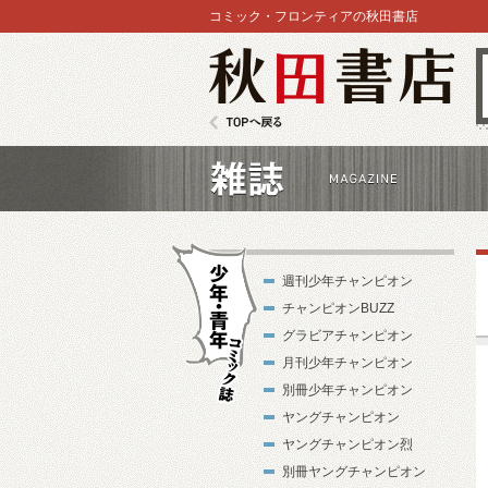
コミック・フロンティアの秋田書店
秋田書店
TOPへ戻る
雑誌
週刊少年チャンピオン
チャンピオンBUZZ
グラビアチャンピオン
月刊少年チャンピオン
別冊少年チャンピオン
少年・青年コ
ヤングチャンピオン
ミック誌
ヤングチャンピオン烈
別冊ヤングチャンピオン