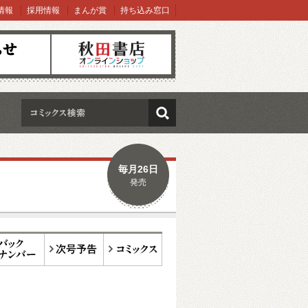
情報
採用情報
まんが賞
持ち込み窓口
オンラインショップ
検索
毎月26日
発売
ックナンバー
次号予告
コミックス