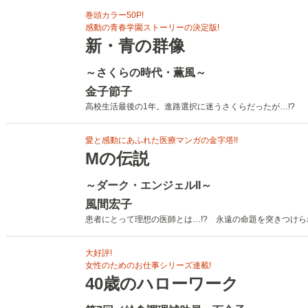
巻頭カラー50P!
感動の青春学園ストーリーの決定版!
新・青の群像
～さくらの時代・薫風～
金子節子
高校生活最後の1年。進路選択に迷うさくらだったが…!?
愛と感動にあふれた医療マンガの金字塔!!
Mの伝説
～ダーク・エンジェルII～
風間宏子
患者にとって理想の医師とは…!? 永遠の命題を突きつけ
大好評!
女性のためのお仕事シリーズ連載!
40歳のハローワーク