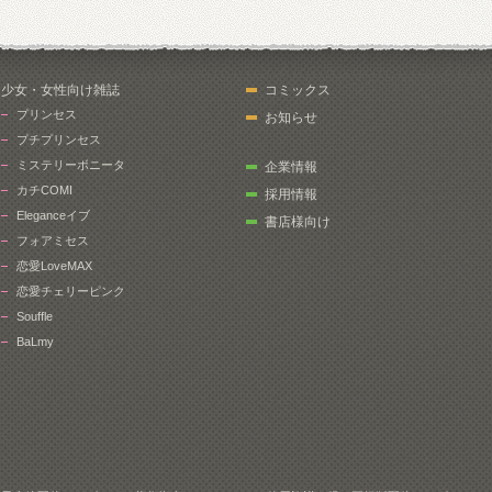
少女・女性向け雑誌
コミックス
プリンセス
お知らせ
プチプリンセス
ミステリーボニータ
企業情報
カチCOMI
採用情報
Eleganceイブ
書店様向け
フォアミセス
恋愛LoveMAX
恋愛チェリーピンク
Souffle
BaLmy