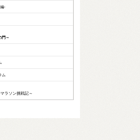
編-
の門～
ム
ラム
ルマラソン挑戦記～