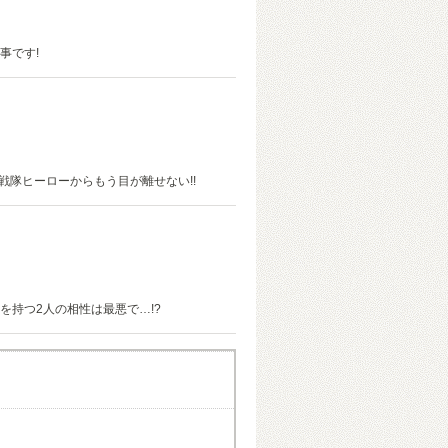
事です!
戦隊ヒーローからもう目が離せない!!
持つ2人の相性は最悪で…!?