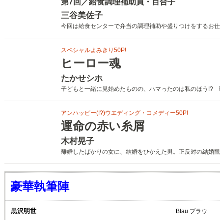
第7回／給食調理補助員・百合子
三谷美佐子
今回は給食センターで弁当の調理補助や盛りつけをするお仕
スペシャルよみきり50P!
ヒーロー魂
たかせシホ
子どもと一緒に見始めたものの、ハマったのは私のほう!? 
アンハッピー(!?)ウエディング・コメディー50P!
運命の赤い糸屑
木村晃子
離婚したばかりの女に、結婚をひかえた男。正反対の結婚観を
豪華執筆陣
黒沢明世
Blau ブラウ