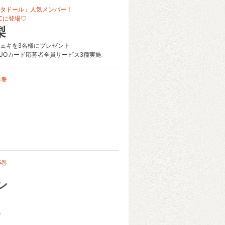
タドール」人気メンバー！
Cに登場♡
梨
ェキを3名様にプレゼント
UOカード応募者全員サービス3種実施
4巻
オ
5巻
ン
め