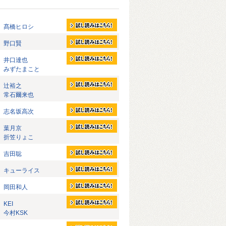
髙橋ヒロシ
野口賢
井口達也
みずたまこと
辻裕之
常石爾来也
志名坂高次
葉月京
折笠りょこ
吉田聡
キューライス
岡田和人
KEI
今村KSK