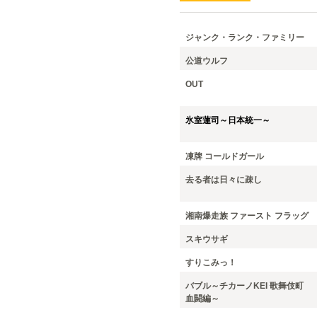
ジャンク・ランク・ファミリー
公道ウルフ
OUT
氷室蓮司～日本統一～
凍牌 コールドガール
去る者は日々に疎し
湘南爆走族 ファースト フラッグ
スキウサギ
すりこみっ！
バブル～チカーノKEI 歌舞伎町
血闘編～