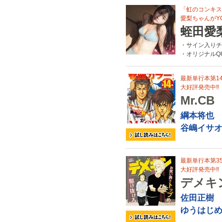
「虹のコンキス
愛梨ちゃんがY
蛭田愛
・サイン入りチ
・オリジナルQ
最新単行本第1
大好評発売中‼
Mr.CB
綱本将也
谷嶋イサ
最新単行本第3
大好評発売中‼
デメキ
佐田正樹
ゆうはじ