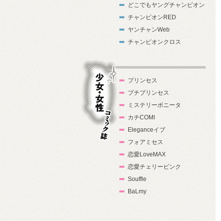
どこでもヤングチャンピオン
チャンピオンRED
ヤンチャンWeb
チャンピオンクロス
プリンセス
プチプリンセス
ミステリーボニータ
カチCOMI
Eleganceイブ
フォアミセス
少女・女性コ
恋愛LoveMAX
ミック誌
恋愛チェリーピンク
Souffle
BaLmy