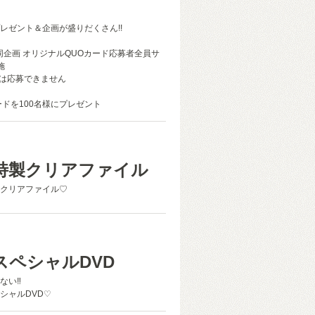
レゼント＆企画が盛りだくさん!!
同企画 オリジナルQUOカード応募者全員サ
施
は応募できません
ードを100名様にプレゼント
特製クリアファイル
クリアファイル♡
スペシャルDVD
ない‼
シャルDVD♡