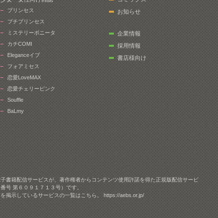
プリンセス
お知らせ
プチプリンセス
ミステリーボニータ
企業情報
カチCOMI
採用情報
Eleganceイブ
書店様向け
フォアミセス
恋愛LoveMAX
恋愛チェリーピンク
Souffle
BaLmy
電子書籍配信サービスが、著作権者からコンテンツ使用許諾を得た正規版配信サービ
番号 第６０９１７１３号）です。
クを掲示しているサービスの一覧はこちら。
https://aebs.or.jp/