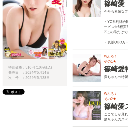
篠崎愛
今号も素敵なプ
・YC系列誌合
ービス全6種実
※この号だけで
・表紙QUOカ
Wふろく
その1★
篠崎愛
特別価格：510円 (10%税込)
発売日 ：2024年5月14日
愛ちゃんの特製
次 号 ：2024年5月28日
Wふろく
その2★
篠崎愛
ここでしか見れ
愛ちゃんのスペ