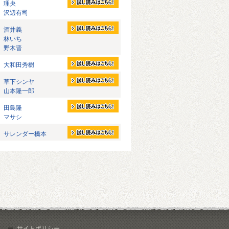
理央
沢辺有司
酒井義
林いち
野木晋
大和田秀樹
草下シンヤ
山本隆一郎
田島隆
マサシ
サレンダー橋本
サイトポリシー