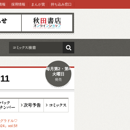
情報
採用情報
まんが賞
持ち込み窓口
オンラインショップ
検索
毎月第2・第4
火曜日
11
発売
ックナンバー
次号予告
コミックス
グラドル♡
4』vol.5‼