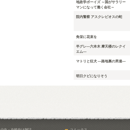
地政学ボーイズ ～国がサラリー
マンになって働く会社～
院内警察 アスクレピオスの蛇
角栄に花束を
半グレ―六本木 摩天楼のレクイ
エム―
マトリと狂犬 ―路地裏の男達―
明日クビになりそう
少女・女性向け雑誌
コミックス