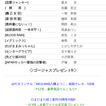
[恋愛ジャンキー]
葉月 京
[ 樹 里 ]
佐藤 宏之
[轟 乙 女 荘]
一智 和智
[新 宿 同 盟]
樋田 和彦
[教科書にないッ！]
岡田 和人
[泌尿器科医 一本木守！]
高倉あつこ
[BLOOD RAIN]
村生 ミオ
[メグミックス]
倉島 圭
[わがままみっちゃん]
とがしやすたか
[センターグラビア]
五十嵐りさ
[先どり娘2002]
小川亜美
[JAPANサッカー最強の目撃者]
戸塚 啓
◇ゴージャスプレゼント!!◇
◎YCオリジナル「MEGUMI&八幡えつこ」表紙テレカ…100名
・PS2等、豪華賞品てんこもり!!
◎まだまだ続く創刊14周年付録!!
・YC9号→水着アイドル生写真プレゼント!!