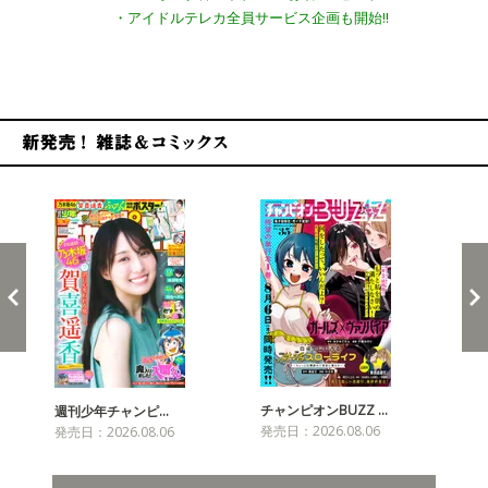
・アイドルテレカ全員サービス企画も開始!!
新発売！雑誌&コミックス
チャンピオンBUZZ …
プリ
週刊少年チャンピ…
発売日：2026.08.06
発売
発売日：2026.08.06