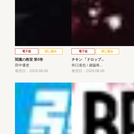
電子版
試し読み
電子版
試し読み
閻魔の教室 第6巻
チキン 「ドロップ…
田中優吏
井口達也 / 歳脇将…
発売日：2026.08.06
発売日：2026.08.06