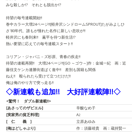
みな殺しか!? それとも脱出か!?
待望の毎号連載開始!!
巻中カラー大増24ページ!!
[軽井沢シンドロームSPROUT]
たがみよしひ
さ
'80年代、誰もが憧れた名作に新しい息吹が!!
軽井沢にも春到来!! 薫平を待つ新生活!?
熱い要望に応えての毎号連載スタート!!
コリアン・ジャパニ－ズ杉原、青春の疾走!!
待望の連載再開!! 大増24ページ!!
[GO ～ゴウ～]
作：金城一紀 画：近
藤佳文
ケンカ連勝街道ばく進中!! 差別も国籍も関係
ねえ!! 殴られたら受けて立つだけだ!!
俺は俺のやり方で突っ走る!!
◇新連載も追加!! 大好評連載陣!!◇
<驚愕！ ダブル新連載!!>
[あさってのザビエル]
辛酸なめ子
[実家男の貧乏料理]
A
2
[ 仁 義 ]
立原あゆみ
[俺はどしゃぶり]
作：須藤靖貴 画：蔵持賢一