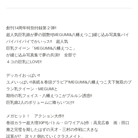
創刊14周年特別付録第２弾!!
超人気巨乳娘が夢の競艶!!
[MEGUMI&八幡えつこ]
綴じ込み写真集
パイ
パイパイパイでかいっス!! 超人気
巨乳クイーン「MEGUMI&八幡えつこ」
が綴じ込み写真集で夢の共演!! 全部で
４コの巨乳にLOVE!!
デッカイおっぱい!!
ユメいっぱい!!
表紙＆巻頭グラビア!
MEGUMI&八幡えつこ
天下無双のブ
ラン乳クイーン・MEGUMIと
期待の乳フェイス・八幡えつこがプルルン誘惑!!
巨乳娘2人のボリュームに喰らいつけ!!
メガヒット！ アクション大作!!
巻頭カラー超大増30P!!
[バトル・ロワイアル]
作：高見広春 画：田口
雅之
完璧を期したはずの天才・三村の作戦に大きな
誤算が!? 次々と倒れていくクラスメイト、