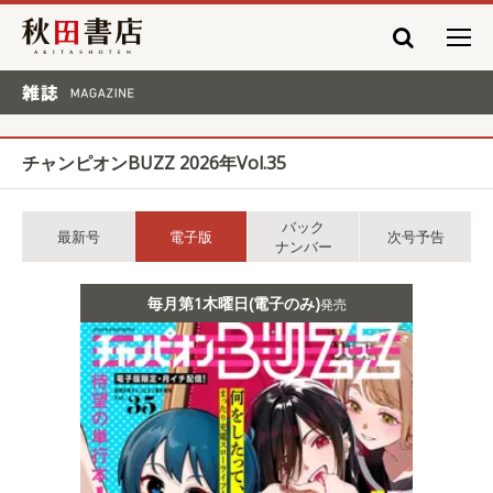
秋田書店
雑誌 MAGAZINE
チャンピオンBUZZ 2026年Vol.35
バック
最新号
電子版
次号予告
ナンバー
毎月第1木曜日(電子のみ)
発売