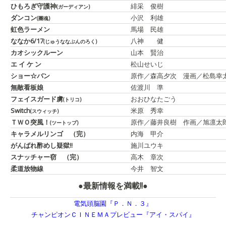
ひもろぎ守護神
緋采 俊樹
(ガーディアン)
ダンコン
小沢 利雄
(團魂)
虹色ラーメン
馬場 民雄
ななか6/17
八神 健
(じゅうななぶんのろく)
カオシックルーン
山本 賢治
エ イ ケ ン
松山せいじ
ショー☆バン
原作／森高夕次 漫画／松島幸
無敵看板娘
佐渡川 準
フェイスガード虜
おおひなたごう
(トリコ)
Switch
米原 秀幸
(スウィッチ)
ＴＷＯ突風！
原作／藤井良樹 作画／旭凛太
(ツートップ)
キャラメルリンゴ （完）
内海 甲介
がんばれ酢めし疑獄!!
施川ユウキ
スナッチャー窃 （完）
高木 章次
柔道放物線
今井 智文
●最新情報を満載!!●
電気頭脳園『Ｐ．Ｎ．３』
チャンピオンＣＩＮＥＭＡプレビュー『アイ・スパイ』