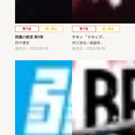
電子版
試し読み
電子版
試し読み
閻魔の教室 第6巻
チキン 「ドロップ…
田中優吏
井口達也 / 歳脇将…
発売日：2026.08.06
発売日：2026.08.06