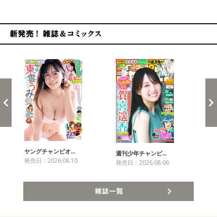
新発売！雑誌&コミックス
ヤングチャンピオ…
チャ
週刊少年チャンピ…
発売日：2026.08.10
発売
発売日：2026.08.06
雑誌一覧