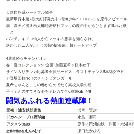
天然自然系ハートフル物語!!
最新単行本第7巻大好評発売中!!
樹海少年ZOO1
原作／ピエール
(ずーいち)
瀧 漫画／漫＄画太郎
秘密結社マッキの魔の手からひとまず逃れた獣
一と
パンチ。キノコ仙人からマッキの悪事を知らされ、
決起した二人が…!! 混沌の樹海編、超ヒートアップ!!
4週連続☆チャンピオン
春・夏コレクションSP企画!!
加藤夏希＆桜木睦子
サイン入りテレカ
応募者全員サービス、ラストチャンス!!
本誌グラビ
ア登場回数No.1のチャンピオンガール
夏希ちゃんと、この春からめでたく高校入学の睦
子ちゃんのすてきな姿をテレカで全6種類GETだ!!
闘気あふれる熱血連載陣！
元祖！浦安鉄筋家族
浜岡 賢次
ドカベン・プロ野球編
水島 新司
アクメツ
原作／田畑由秋 作画／余湖裕
(悪滅)
えん×むす
瀬口たかひろ
恋愛出世絵巻