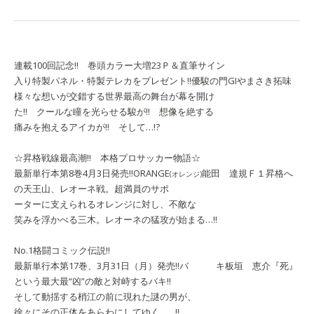
連載100回記念!! 巻頭カラー大増23Ｐ＆直筆サイン
入り特製パネル・特製テレカをプレゼント!!
優駿の門GI
やまさき拓味
様々な想いが交錯する世界最高の舞台が幕を開け
た!! クールな瞳を光らせる駿が!! 想像を絶する
痛みを抱えるアイカが!! そして…!?
☆昇格戦線最高潮!! 本格プロサッカー物語☆
最新単行本第8巻4月3日発売!!
ORANGE
能田 達規
Ｆ１昇格へ
(オレンジ)
の天王山、レオーネ戦。超満員のサポ
ーターに支えられるオレンジに対し、不敵な
笑みを浮かべる三木。レオーネの猛攻が始まる…!!
No.1格闘コミック伝説!!
最新単行本第17巻、3月31日（月）発売!!
バ キ
板垣 恵介
『死』
という最大最“凶”の敵と対峙するバキ!!
そして動揺する梢江の前に現れた謎の男が、
徐々にその正体をあらわにしてゆく……!!