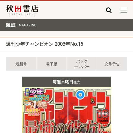
秋田書店
雑誌 MAGAZINE
週刊少年チャンピオン 2003年No.16
バック
最新号
電子版
次号予告
ナンバー
毎週木曜日
発売