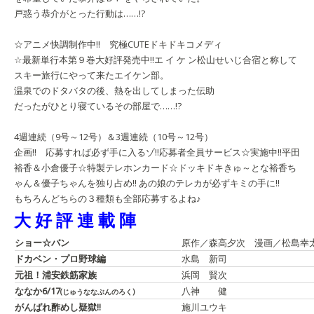
戸惑う恭介がとった行動は……!?
☆アニメ快調制作中!! 究極CUTEドキドキコメディ
☆最新単行本第９巻大好評発売中!!
エ イ ケ ン
松山せいじ
合宿と称して
スキー旅行にやって来たエイケン部。
温泉でのドタバタの後、熱を出してしまった伝助
だったがひとり寝ているその部屋で……!?
4週連続（9号～12号）＆3週連続（10号～12号）
企画!! 応募すれば必ず手に入るゾ!!
応募者全員サービス☆実施中!!
平田
裕香＆小倉優子☆特製テレホンカード☆
ドッキドキきゅ～とな裕香ち
ゃん＆優子ちゃんを独り占め!! あの娘のテレカが必ずキミの手に!!
もちろんどちらの３種類も全部応募するよね♪
大 好 評 連 載 陣
ショー☆バン
原作／森高夕次 漫画／松島幸
ドカベン・プロ野球編
水島 新司
元祖！浦安鉄筋家族
浜岡 賢次
ななか6/17
八神 健
(じゅうななぶんのろく)
がんばれ酢めし疑獄!!
施川ユウキ