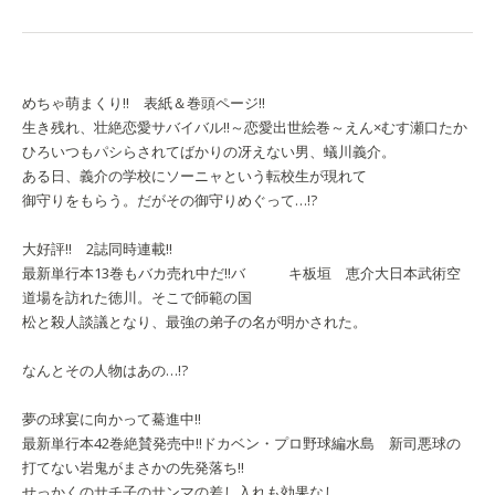
めちゃ萌まくり!! 表紙＆巻頭ページ!!
生き残れ、壮絶恋愛サバイバル!!
～恋愛出世絵巻～えん×むす
瀬口たか
ひろ
いつもパシらされてばかりの冴えない男、蟻川義介。
ある日、義介の学校にソーニャという転校生が現れて
御守りをもらう。だがその御守りめぐって…!?
大好評!! 2誌同時連載!!
最新単行本13巻もバカ売れ中だ!!
バ キ
板垣 恵介
大日本武術空
道場を訪れた徳川。そこで師範の国
松と殺人談議となり、最強の弟子の名が明かされた。
なんとその人物はあの…!?
夢の球宴に向かって驀進中!!
最新単行本42巻絶賛発売中!!
ドカベン・プロ野球編
水島 新司
悪球の
打てない岩鬼がまさかの先発落ち!!
せっかくのサチ子のサンマの差し入れも効果なし