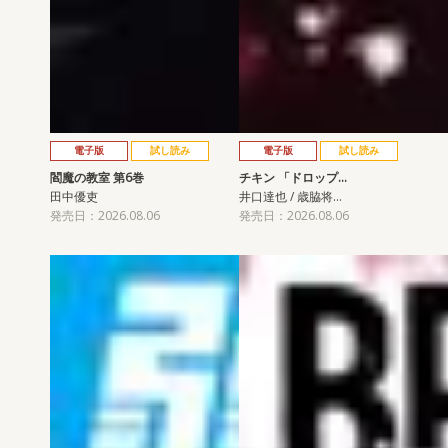
電子版
試し読み
電子版
試し読み
閻魔の教室 第6巻
チキン 「ドロップ…
田中優吏
井口達也 / 歳脇将…
発売日：2026.08.06
発売日：2026.08.06