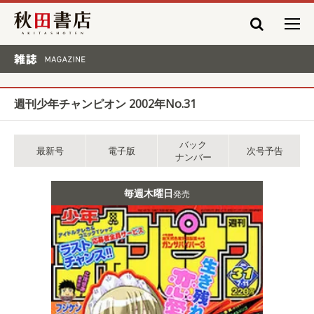
秋田書店
雑誌 MAGAZINE
週刊少年チャンピオン 2002年No.31
バック
最新号
電子版
次号予告
ナンバー
毎週木曜日
発売