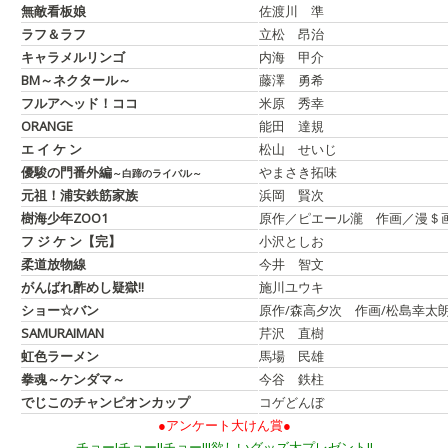
無敵看板娘
佐渡川 準
ラフ＆ラフ
立松 昂治
キャラメルリンゴ
内海 甲介
BM～ネクタール～
藤澤 勇希
フルアヘッド！ココ
米原 秀幸
ORANGE
能田 達規
エ イ ケ ン
松山 せいじ
優駿の門番外編
やまさき拓味
～白蹄のライバル～
元祖！浦安鉄筋家族
浜岡 賢次
樹海少年ZOO1
原作／ピエール瀧 作画／漫＄
フ ジ ケ ン【完】
小沢としお
柔道放物線
今井 智文
がんばれ酢めし疑獄!!
施川ユウキ
ショー☆バン
原作/森高夕次 作画/松島幸太
SAMURAIMAN
芹沢 直樹
虹色ラーメン
馬場 民雄
拳魂～ケンダマ～
今谷 鉄柱
でじこのチャンピオンカップ
コゲどんぼ
●アンケート大けん賞●
チョー!チョー!!チョー!!!欲しいグッズ大プレゼント!!