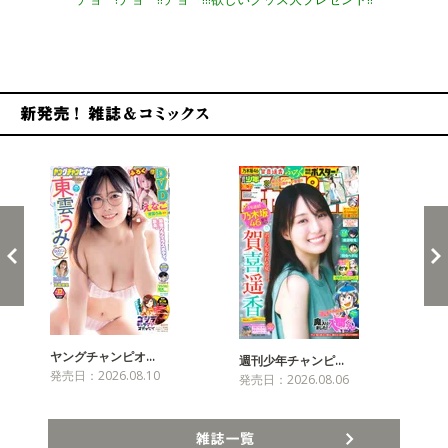
新発売！雑誌&コミックス
ヤングチャンピオ…
チャ
週刊少年チャンピ…
発売日：2026.08.10
発売
発売日：2026.08.06