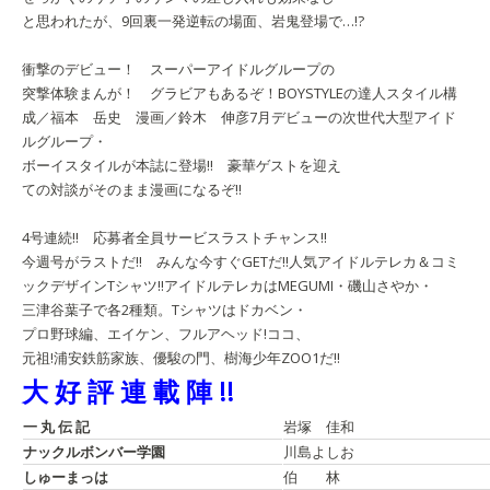
と思われたが、9回裏一発逆転の場面、岩鬼登場で…!?
衝撃のデビュー！ スーパーアイドルグループの
突撃体験まんが！ グラビアもあるぞ！
BOYSTYLEの達人スタイル
構
成／福本 岳史 漫画／鈴木 伸彦
7月デビューの次世代大型アイド
ルグループ・
ボーイスタイルが本誌に登場!! 豪華ゲストを迎え
ての対談がそのまま漫画になるぞ!!
4号連続!! 応募者全員サービスラストチャンス!!
今週号がラストだ!! みんな今すぐGETだ!!
人気アイドルテレカ＆
コミ
ックデザインTシャツ!!
アイドルテレカはMEGUMI・磯山さやか・
三津谷葉子で各2種類。Tシャツはドカベン・
プロ野球編、エイケン、フルアヘッド!ココ、
元祖!浦安鉄筋家族、優駿の門、樹海少年ZOO1だ!!
大 好 評 連 載 陣 !!
一 丸 伝 記
岩塚 佳和
ナックルボンバー学園
川島よしお
しゅーまっは
伯 林