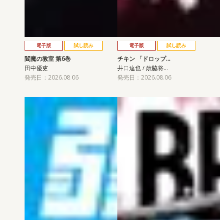
電子版
試し読み
電子版
試し読み
閻魔の教室 第6巻
チキン 「ドロップ…
田中優吏
井口達也 / 歳脇将…
発売日：2026.08.06
発売日：2026.08.06