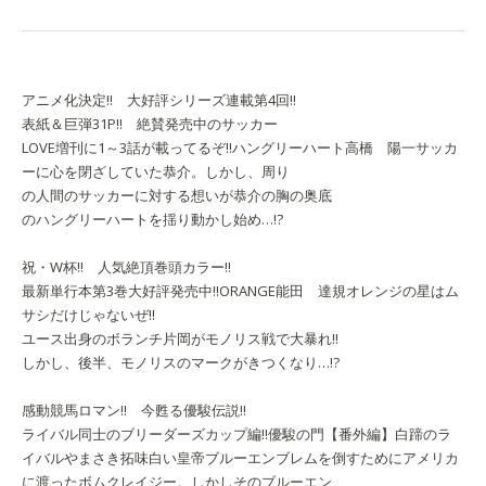
アニメ化決定!! 大好評シリーズ連載第4回!!
表紙＆巨弾31P!! 絶賛発売中のサッカー
LOVE増刊に1～3話が載ってるぞ!!
ハングリーハート
高橋 陽一
サッカ
ーに心を閉ざしていた恭介。しかし、周り
の人間のサッカーに対する想いが恭介の胸の奥底
のハングリーハートを揺り動かし始め…!?
祝・W杯!! 人気絶頂巻頭カラー!!
最新単行本第3巻大好評発売中!!
ORANGE
能田 達規
オレンジの星はム
サシだけじゃないぜ!!
ユース出身のボランチ片岡がモノリス戦で大暴れ!!
しかし、後半、モノリスのマークがきつくなり…!?
感動競馬ロマン!! 今甦る優駿伝説!!
ライバル同士のブリーダーズカップ編!!
優駿の門【番外編】白蹄のラ
イバル
やまさき拓味
白い皇帝ブルーエンブレムを倒すためにアメリカ
に渡ったボムクレイジー。しかしそのブルーエン