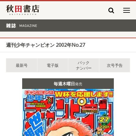
秋田書店
雑誌 MAGAZINE
週刊少年チャンピオン 2002年No.27
バック
最新号
電子版
次号予告
ナンバー
毎週木曜日
発売