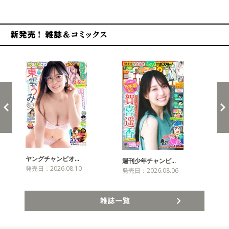
新発売！雑誌&コミックス
ヤングチャンピオ…
チャ
週刊少年チャンピ…
発売日：2026.08.10
発売
発売日：2026.08.06
雑誌一覧