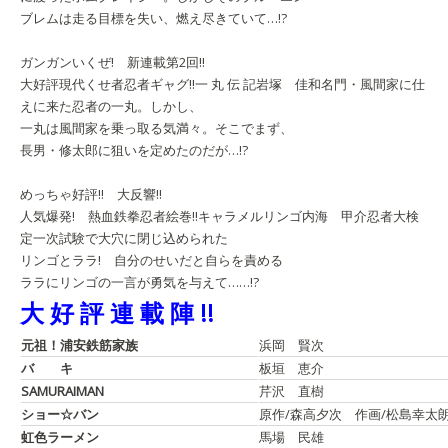
ブレムは走る目標を失い、燃え尽きていて…!?
ガンガンいくぜ! 新連載第2回!!
大好評現代くせ者忍者ギャグ!!
一 丸 伝 記
岩塚 佳和
名門・風間家に仕
えに来た忍者の一丸。しかし、
一丸は風間家を乗っ取る気満々。そこでまず、
長男・修太郎に狙いを定めたのだが…!?
めっちゃ好評!! 大反響!!
人気爆発! 熱血鉄拳忍者絵巻!!
キャラメルリンゴ
内海 甲介
忍者大検
定一次試験で大穴に閉じ込められた
リンゴとララ! 自分のせいだと自らを責める
ララにリンゴの一言が勇気を与えて……!?
大 好 評 連 載 陣 !!
元祖！浦安鉄筋家族
浜岡 賢次
バ キ
板垣 恵介
SAMURAIMAN
芹沢 直樹
ショー☆バン
原作/森高夕次 作画/松島幸太
虹色ラーメン
馬場 民雄