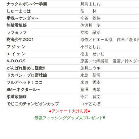
ナックルボンバー学園
川島よしお
しゅーまっは
伯 林
拳魂～ケンダマ～
今谷 鉄柱
無敵看板娘
佐渡川 準
ラフ＆ラフ
立松 昂治
樹海少年ZOO1
原作／ピエール瀧 作画／漫＄
フ ジ ケ ン
小沢としお
エ イ ケ ン
松山 せいじ
A.-D.O.G.S.
原案／北嶋博明 漫画／鈴木ダ
がんばれ酢めし疑獄!!
施川ユウキ
ドカベン・プロ野球編
水島 新司
フルアヘッド！ココ
米原 秀幸
BM～ネクタール～
藤澤 勇希
柔道放物線
今井 智文
でじこのチャンピオンカップ
コゲどんぼ
●アンケート大けん賞●
最強フィッシンググッズ大プレゼント!!