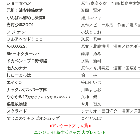
ショー☆バン
原作/森高夕次 作画/松島幸太
元祖！浦安鉄筋家族
浜岡 賢次
がんばれ酢めし疑獄!!
施川ユウキ
樹海少年ZOO1
原作／ピエール瀧 作画／漫＄
フ ジ ケ ン
小沢としお
フルアヘッド！ココ
米原 秀幸
A.-D.O.G.S.
原案／北嶋博明 漫画／鈴木ダ
BM～ネクタール～
藤澤 勇希
ドカベン・プロ野球編
水島 新司
七人のナナ
原作／今川泰宏 漫画／国広あ
しゅーまっは
伯 林
エイケン
松山せいじ
ナックルボンバー学園
川島よしお
ななか6/17
八神 健
(ななかじゅうななぶんのろく）
柔道放物線
今井 智文
スクライド
シナリオ／黒田洋介 漫画／戸
でじこのチャンピオンカップ
コゲどんぼ
●アンケート大けん賞●
エンジョイ! 新生活グッズ 大プレゼント