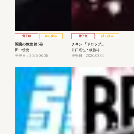
電子版
試し読み
電子版
試し読み
閻魔の教室 第6巻
チキン 「ドロップ…
田中優吏
井口達也 / 歳脇将…
発売日：2026.08.06
発売日：2026.08.06