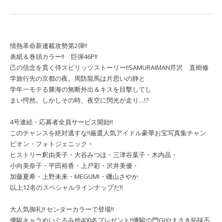
情熱革命新連載攻勢第2弾!!
表紙＆巻頭カラー!! 巨弾46P!!
己の信念を貫く侍スピリッツストーリー!!
SAMURAIMAN
芹沢 直樹
修
学旅行先の京都の夜。周防龍馬は片思いの静と
学年一モテる勝海の無断外出＆キスを目撃してし
まい愕然。しかしその時、夜空に閃光が走り…!?
4号連続・応募者全員サービス開始!!
このチャンスを絶対逃すな!!
厳選人気アイドル豪華お宝写真集
チャン
ピオン・フォトジェニック・
ヒストリー
釈由美子・大谷みつほ・三津谷葉子・木内晶・
小向美奈子・平田裕香・上戸彩・沢井美優・
加藤夏希・上野未来・MEGUMI・磯山さやか
以上12名のスペシャルラインナップだ!!
大人気御礼!! センターカラーで登場!!
優駿キャラぬいぐるみ他400名プレゼント!!
優駿の門GI
やまさき拓味
不