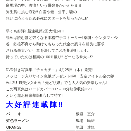
良馬場の中、腹痛という爆弾をかかえたまま
弥生賞に挑む哀歌!! 白雪や健、公平、駿の
想いに応えるため必死にスタートを切ったが…!?
早くも好評!! 新連載第2回大増24P!!
読めば読むほど強くなる本格空手ストーリー!!
拳魂～ケンダマ～
今
谷 鉄柱
不良から助けてもらった代金の残りを相良に要求
される拳太だが、意を決してこれを拒絶!! しかし、
待っていたのは相楽の100％蹴り!! どーなる拳太…!?
DVD付き写真集『チャカチ－』4月25日（木）発売!!
メッセージ入りサイン色紙プレゼント!!
榊 安奈
アイドル金の卵
Vol.2
U-15美少女企画「先どり娘」でも大人気の安奈ちゃん!!
この写真集はハードカバー80P＋30分映像収録DVD
という超お得豪華版!! 心して待て!!
大 好 評 連 載 陣 !!
バ キ
板垣 恵介
虹色ラーメン
馬場 民雄
ORANGE
能田 達規