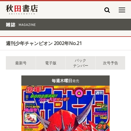
秋田書店
雑誌 MAGAZINE
週刊少年チャンピオン 2002年No.21
バック
最新号
電子版
次号予告
ナンバー
毎週木曜日
発売