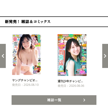
新発売！雑誌&コミックス
ヤングチャンピオ…
チャ
週刊少年チャンピ…
発売日：2026.08.10
発売
発売日：2026.08.06
雑誌一覧