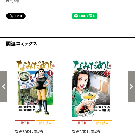
既刊3巻
関連コミックス
戻る
進む
電子版
試し読み
電子版
試し読み
なみだめし 第3巻
なみだめし 第2巻
な