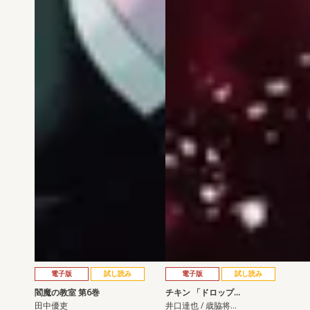
電子版
試し読み
電子版
試し読み
閻魔の教室 第6巻
チキン 「ドロップ…
田中優吏
井口達也 / 歳脇将…