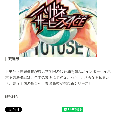
荒達哉
下平たち豊瀬高校が駿天堂学院の10連覇を阻んだインターハイ東
京予選決勝戦は、全ての黎明にすぎなかった…。さらなる猛者た
ちが集う全国の舞台へ、豊瀬高校が挑む新シリーズ!!
既刊24巻