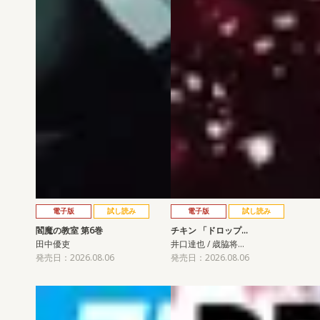
電子版
試し読み
電子版
試し読み
閻魔の教室 第6巻
チキン 「ドロップ…
田中優吏
井口達也 / 歳脇将…
発売日：2026.08.06
発売日：2026.08.06