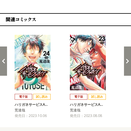
関連コミックス
戻る
進む
電子版
試し読み
電子版
試し読み
ハリガネサービスA…
ハリガネサービスA…
ハ
荒達哉
荒達哉
荒
発売日：2023.10.06
発売日：2023.08.08
発売