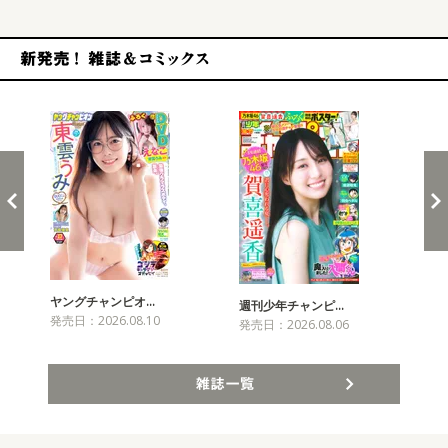
新発売！雑誌&コミックス
ヤングチャンピオ…
チャ
週刊少年チャンピ…
発売日：2026.08.10
発売
発売日：2026.08.06
雑誌一覧