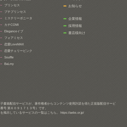
プリンセス
お知らせ
プチプリンセス
ミステリーボニータ
企業情報
カチCOMI
採用情報
Eleganceイブ
書店様向け
フォアミセス
恋愛LoveMAX
恋愛チェリーピンク
Souffle
BaLmy
電子書籍配信サービスが、著作権者からコンテンツ使用許諾を得た正規版配信サービ
番号 第６０９１７１３号）です。
クを掲示しているサービスの一覧はこちら。
https://aebs.or.jp/