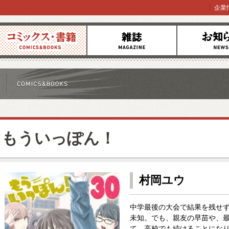
企業
コミックス
雑誌
お知らせ
もういっぽん！
村岡ユウ
中学最後の大会で結果を残せ
未知。でも、親友の早苗や、
て、高校でも続けることになり