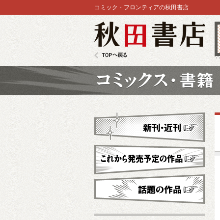
コミック・フロンティアの秋田書店
秋田書店
TOPへ戻る
コミックス
新刊・近刊
これから発売予定
話題の作品