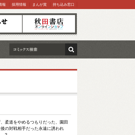
情報
採用情報
まんが賞
持ち込み窓口
オンラインショップ
検索
ず、柔道をやめるつもりだった、園田
最後の対戦相手だった永遠に誘われ
…?